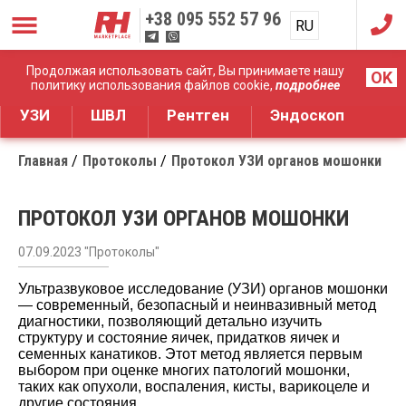
+38
095 552 57 96
RU
UA
Дистрибуция медицинского оборудования
Продолжая использовать сайт, Вы принимаете нашу
OK
политику использования файлов cookie,
подробнее
УЗИ
ШВЛ
Рентген
Эндоскоп
Главная
Протоколы
Протокол УЗИ органов мошонки
ПРОТОКОЛ УЗИ ОРГАНОВ МОШОНКИ
07.09.2023 "Протоколы"
Ультразвуковое исследование (УЗИ) органов мошонки
— современный, безопасный и неинвазивный метод
диагностики, позволяющий детально изучить
структуру и состояние яичек, придатков яичек и
семенных канатиков. Этот метод является первым
выбором при оценке многих патологий мошонки,
таких как опухоли, воспаления, кисты, варикоцеле и
другие состояния.