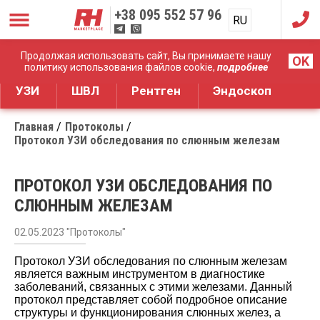
+38
095 552 57 96
RU
UA
Дистрибуция медицинского оборудования
Продолжая использовать сайт, Вы принимаете нашу
OK
политику использования файлов cookie,
подробнее
УЗИ
ШВЛ
Рентген
Эндоскоп
Главная
Протоколы
Протокол УЗИ обследования по слюнным железам
ПРОТОКОЛ УЗИ ОБСЛЕДОВАНИЯ ПО
СЛЮННЫМ ЖЕЛЕЗАМ
02.05.2023 "Протоколы"
Протокол УЗИ обследования по слюнным железам
является важным инструментом в диагностике
заболеваний, связанных с этими железами. Данный
протокол представляет собой подробное описание
структуры и функционирования слюнных желез, а