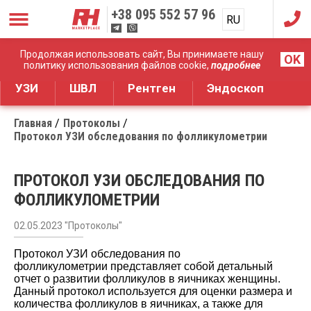
+38
095 552 57 96
RU
UA
Дистрибуция медицинского оборудования
Продолжая использовать сайт, Вы принимаете нашу
OK
политику использования файлов cookie,
подробнее
УЗИ
ШВЛ
Рентген
Эндоскоп
Главная
Протоколы
Протокол УЗИ обследования по фолликулометрии
ПРОТОКОЛ УЗИ ОБСЛЕДОВАНИЯ ПО
ФОЛЛИКУЛОМЕТРИИ
02.05.2023 "Протоколы"
Протокол УЗИ обследования по
фолликулометрии
представляет собой детальный
отчет о развитии фолликулов в яичниках женщины.
Данный протокол используется для оценки размера и
количества фолликулов в яичниках, а также для