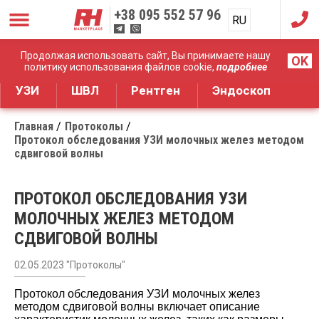
+38
095 552 57 96
RU
UA
Дистрибуция медицинского оборудования
Продолжая использовать сайт, Вы принимаете нашу
OK
политику использования файлов cookie,
подробнее
УЗИ
ШВЛ
Рентген
Эндоскоп
Главная
Протоколы
Протокол обследования УЗИ молочных желез методом
сдвиговой волны
ПРОТОКОЛ ОБСЛЕДОВАНИЯ УЗИ
МОЛОЧНЫХ ЖЕЛЕЗ МЕТОДОМ
СДВИГОВОЙ ВОЛНЫ
02.05.2023 "Протоколы"
Протокол обследования УЗИ молочных желез
методом сдвиговой волны
включает описание