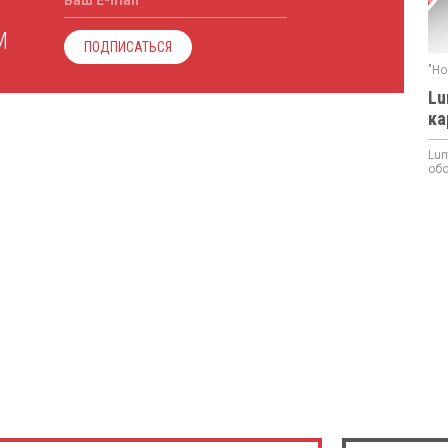
Ваш E-mail
М
ПОДПИСАТЬСЯ
"Но
Lu
ка
Lum
обо