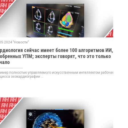
05.2024 "Новости"
рдиология сейчас имеет более 100 алгоритмов ИИ,
обренных УПМ; эксперты говорят, что это только
чало
мер полностью управляемого искусственным интеллектом рабочего
цесса эхокардиографии ...