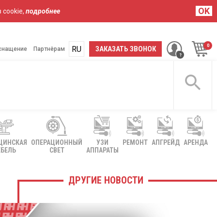
OK
 cookie,
подробнее
RU
UA
ЗАКАЗАТЬ ЗВОНОК
снащение
Партнёрам
ЦИНСКАЯ
ОПЕРАЦИОННЫЙ
УЗИ
РЕМОНТ
АПГРЕЙД
АРЕНДА
БЕЛЬ
СВЕТ
АППАРАТЫ
ДРУГИЕ НОВОСТИ