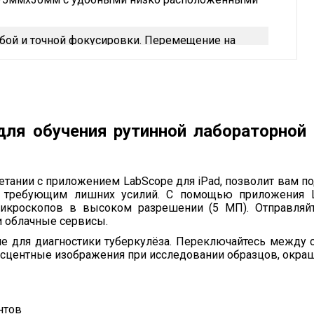
бой и точной фокусировки. Перемещение на
апазон фокусировки 15 мм
 конденсор Аббе 0.9/1.25 с держателем для
аблюдаемого объекта при любом увеличении
ной лампой с регулировкой яркости
для обучения рутинной лабораторной
етании с приложением LabScope для iPad, позволит вам п
е требующим лишних усилий. С помощью приложения L
икроскопов в высоком разрешении (5 МП). Отправляйт
и облачные сервисы.
ние для диагностики туберкулёза. Переключайтесь между
есцентные изображения при исследовании образцов, окра
нтов