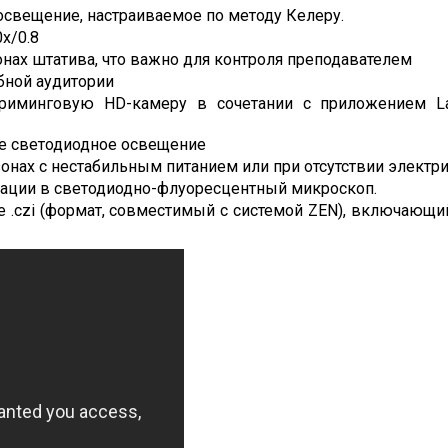
свещение, настраиваемое по методу Келеру.
x/0.8
онах штатива, что важно для контроля преподавателем
бной аудитории
триминговую HD-камеру в сочетании с приложением La
ее светодиодное освещение
онах с нестабильным питанием или при отсутствии электр
мации в светодиодно-флуоресцентный микроскоп.
 .czi (формат, совместимый с системой ZEN), включающи