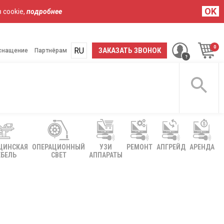
OK
 cookie,
подробнее
RU
UA
ЗАКАЗАТЬ ЗВОНОК
снащение
Партнёрам
ЦИНСКАЯ
ОПЕРАЦИОННЫЙ
УЗИ
РЕМОНТ
АПГРЕЙД
АРЕНДА
БЕЛЬ
СВЕТ
АППАРАТЫ