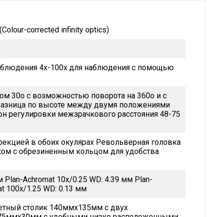
lour-corrected infinity optics)
наблюдения 4х-100х для наблюдения с помощью
ном 30o с возможностью поворота на 360o и с
Разница по высоте между двумя положениями
он регулировки межзрачкового расстояния 48-75
рекцией в обоих окулярах Револьверная головка
ком с обрезиненным кольцом для удобства
 Plan-Achromat 10x/0.25 WD: 4.39 мм Plan-
at 100x/1.25 WD: 0.13 мм
етный столик 140ммх135мм с двух
75ммх30мм с удобными низко расположенными