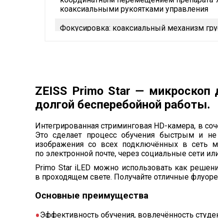
коаксиальными рукоятками управления
Фокусировка: коаксиальный механизм гру
один оборот: 4 мм грубо/0.3 мм точно. Ди
Конденсор: фокусируемый и центрируемый
фильтров дает равномерное освещение н
Подсветка: по Келлеру с 6В/30ВТ галоген
ZEISS Primo Star — микроскоп 
долгой бесперебойной работы.
Напряжение питания: 110-240 В.
Интегрированная стриминговая HD-камера, в соч
Это сделает процесс обучения быстрым и н
изображения со всех подключённых в сеть м
по электронной почте, через социальные сети ил
Primo Star iLED можно использовать как реше
в проходящем свете. Получайте отличные флуор
Основные преимущества
Эффективность обучения, вовлечённость студе