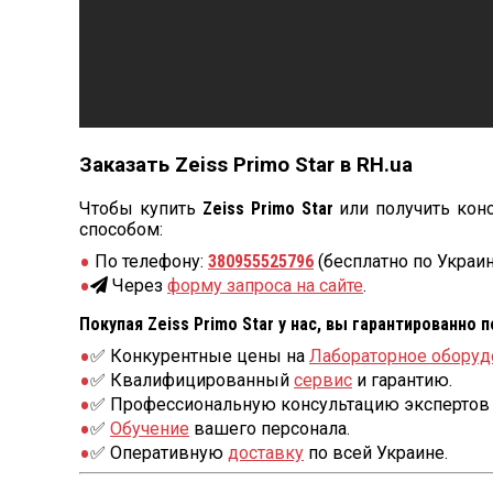
Заказать Zeiss Primo Star в RH.ua
Чтобы купить
Zeiss Primo Star
или получить кон
способом:
По телефону:
380955525796
(бесплатно по Украин
Через
форму запроса на сайте
.
Покупая Zeiss Primo Star у нас, вы гарантированно 
✅ Конкурентные цены на
Лабораторное оборуд
✅ Квалифицированный
сервис
и гарантию.
✅ Профессиональную консультацию экспертов 
✅
Обучение
вашего персонала.
✅ Оперативную
доставку
по всей Украине.