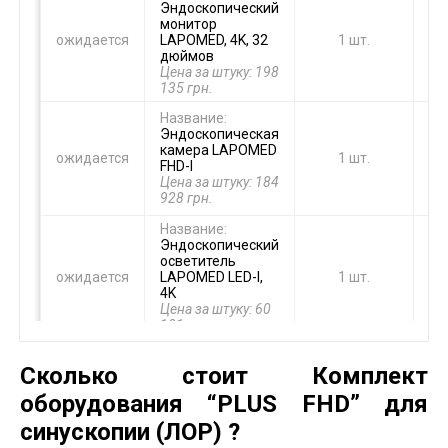
Эндоскопический
монитор
ожидается
LAPOMED, 4K, 32
1 шт.
дюймов
Цена за штуку: 198
135 грн.
Название:
Эндоскопическая
камера LAPOMED
ожидается
1 шт.
FHD-I
Цена за штуку: 184
928 грн.
Название:
Эндоскопический
осветитель
ожидается
LAPOMED LED-I,
1 шт.
4K
Цена за штуку: 60
101 грн.
Название:
Шейверная
Сколько стоит Комплект
система
оборудования “PLUS FHD” для
LAPOMED (4000
об/мин) со
ожидается
1 шт.
синускопии (ЛОР) ?
встроенной