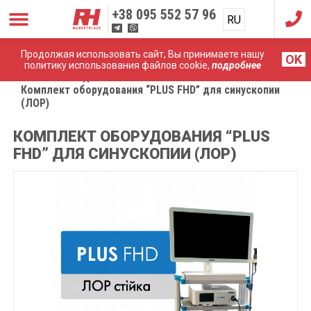
+38
095 552 57 96
RU
UA
Продолжая использовать сайт, Вы принимаете нашу
OK
политику использования файлов cookie,
подробнее
Главная
Эндоскопические системы
Комплект оборудования “PLUS FHD” для синускопии
(ЛОР)
КОМПЛЕКТ ОБОРУДОВАНИЯ “PLUS
FHD” ДЛЯ СИНУСКОПИИ (ЛОР)