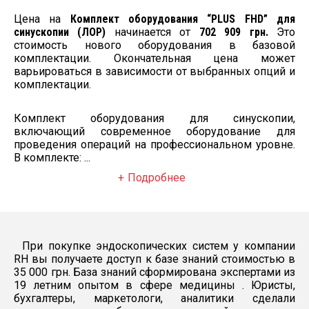
помпой для
аспирации
Цена на
Комплект оборудования “PLUS FHD” для
Цена за штуку: 157
синускопии (ЛОР)
начинается от
702 909 грн.
Это
281 грн.
стоимость нового оборудования в базовой
Название:
комплектации. Окончательная цена может
Эндоскопическая
варьироваться в зависимости от выбранных опций и
стойка
комплектации.
приборная
ожидается
LAPOMED для
1 шт.
монитора 24-32
Комплект оборудования для синускопии,
дюймов
Цена за штуку: 78
включающий современное оборудование для
370 грн.
проведения операций на профессиональном уровне.
В комплекте: ...
Подробнее
При покупке эндоскопических систем у компании
RH вы получаете доступ к базе знаний стоимостью в
35 000 грн. База знаний сформирована экспертами из
19 летним опытом в сфере медицины . Юристы,
бухгалтеры, маркетологи, аналитики сделали