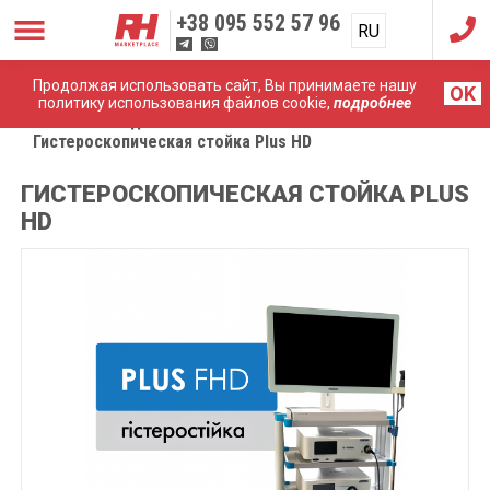
+38
095 552 57 96
RU
UA
Продолжая использовать сайт, Вы принимаете нашу
OK
политику использования файлов cookie,
подробнее
Главная
Эндоскопические системы
Гистероскопическая стойка Plus HD
ГИСТЕРОСКОПИЧЕСКАЯ СТОЙКА PLUS
HD