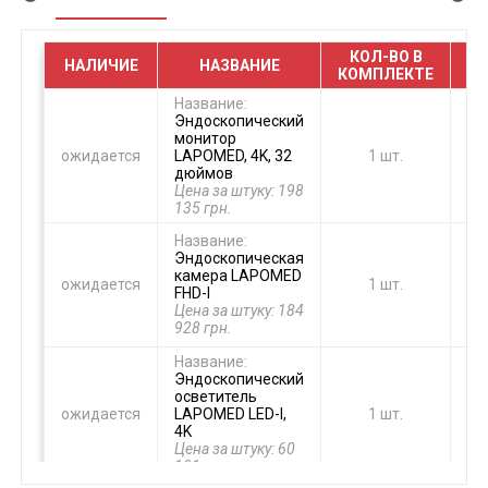
КОЛ-ВО В
НАЛИЧИЕ
НАЗВАНИЕ
КОМПЛЕКТЕ
Название:
Эндоскопический
монитор
ожидается
LAPOMED, 4K, 32
1 шт.
дюймов
Цена за штуку: 198
135 грн.
Название:
Эндоскопическая
камера LAPOMED
ожидается
1 шт.
FHD-I
Цена за штуку: 184
928 грн.
Название:
Эндоскопический
осветитель
ожидается
LAPOMED LED-I,
1 шт.
4K
Цена за штуку: 60
101 грн.