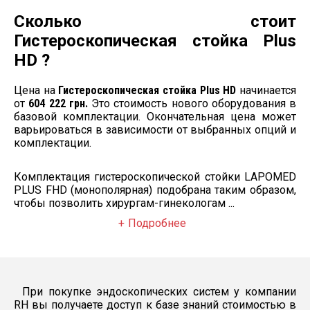
Название:
Помпа
Сколько стоит
для ирригации
ожидается
LAPOMED
1 шт.
Гистероскопическая стойка Plus
Цена за штуку: 108
HD ?
182 грн.
Название:
Цена на
Гистероскопическая стойка Plus HD
начинается
Эндоскопическая
от
604 222 грн.
Это стоимость нового оборудования в
стойка
базовой комплектации. Окончательная цена может
приборная
ожидается
LAPOMED для
1 шт.
варьироваться в зависимости от выбранных опций и
монитора 24-32
комплектации.
дюймов
Цена за штуку: 78
370 грн.
Комплектация гистероскопической стойки LAPOMED
PLUS FHD (монополярная) подобрана таким образом,
чтобы позволить хирургам-гинекологам ...
Подробнее
При покупке эндоскопических систем у компании
RH вы получаете доступ к базе знаний стоимостью в