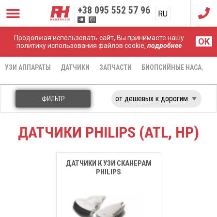
+38
095 552 57 96
RU
UA
Продолжая использовать сайт, Вы принимаете нашу
Главная
Датчики
Philips (ATL, HP)
OK
политику использования файлов cookie,
подробнее
УЗИ АППАРАТЫ
ДАТЧИКИ
ЗАПЧАСТИ
БИОПСИЙНЫЕ НАСАДКИ
ФИЛЬТР
ДАТЧИКИ PHILIPS (ATL, HP)
ДАТЧИКИ К УЗИ СКАНЕРАМ
PHILIPS