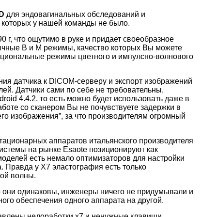
D
для эндовагинальных обследований и
 которых у нашей команды не было.
0 г, что ощутимо в руке и придает своеобразное
ычные В и М режимы, качество которых Вы можете
пциональные режимы цветного и импулсно-волнового
ения датчика к DICOM-серверу и экспорт изображений
елей. Датчики сами по себе не требовательны,
oid 4.4.2, то есть можно будет использовать даже в
аботе со сканером Вы не почувствуете задержки в
го изображения”, за что производителям огромный
тационарных аппаратов итальянского производителя
системы на рынке Esaote позиционируют как
 моделей есть немало оптимизаторов для настройки
. Правда у Х7 эластография есть только
вой волны.
то они одинаковы, инженеры ничего не придумывали и
ого обеспечения одного аппарата на другой.
правлены недоработки х7 и ненужные клавиши