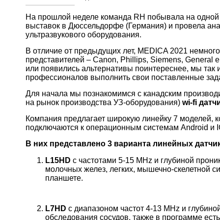
На прошлой неделе команда RH побывала на одной
выставок в Дюссельдорфе (Германия) и провела ан
ультразвукового оборудования.
В отличие от предыдущих лет, MEDICA 2021 немног
представителей – Canon, Phillips, Siemens, General el
или появились альтернативы поинтереснее, мы так 
профессионалов выполнить свои поставленные зада
Для начала мы познакомимся с канадским производи
на рынок производства УЗ-оборудования)
wi-fi датч
Компания предлагает широкую линейку 7 моделей,
подключаются к операционным системам Android и I
В них представлено 3 варианта линейных датчи
L15HD
с частотами 5-15 MHz и глубиной прони
молочных желез, легких, мышечно-скелетной 
планшете.
L7HD
с диапазоном частот 4-13 MHz и глубино
обследования сосудов, также в программе ест