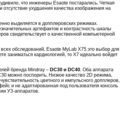
 удивило, что инженеры Esaote постарались. Четкая
 отсутствие ухудшения качества изображения на
енно выделяется в допплеровских режимах.
 незначительных артефактов и контрастность шкалы
ров свидетельствует о качественной компьютерной
 всех обследований, Esaotе MyLab X75 это выбор для
ете заниматься кардиологией, то Х7 идеально войдет
лей бренда Mindray –
DC30 и DC40
. Оба аппарата
DC30 можно поспорить. Низкое качество 2D режима,
чувствительность цветного и импульсного допплеров,
фейс и не адаптированная под пользователя консоль
нии УЗ-аппаратов.