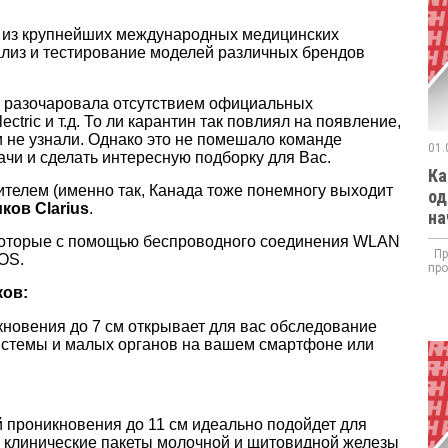
 из крупнейших международных медицинских
ализ и тестирование моделей различных брендов
о разочаровала отсутствием официальных
ectric и т.д. То ли карантин так повлиял на появление,
и не узнали. Однако это не помешало команде
01.
чи и сделать интересную подборку для Вас.
Ка
телем (именно так, Канада тоже понемногу выходит
од
иков Clarius
.
на
 которые с помощью беспроводного соединения WLAN
При
OS.
про
ков:
кновения до 7 см открывает для вас обследование
системы и малых органов на вашем смартфоне или
й проникновения до 11 см идеально подойдет для
ь клинические пакеты молочной и щитовидной железы