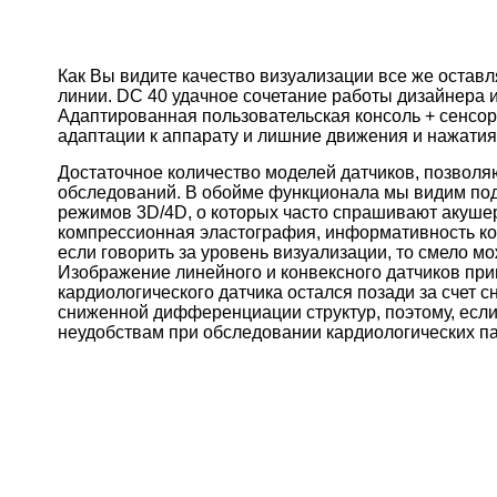
Как Вы видите качество визуализации все же оставл
линии. DC 40 удачное сочетание работы дизайнера 
Адаптированная пользовательская консоль + сенсо
адаптации к аппарату и лишние движения и нажатия 
Достаточное количество моделей датчиков, позвол
обследований. В обойме функционала мы видим под
режимов 3D/4D, о которых часто спрашивают акушер
компрессионная эластография, информативность кот
если говорить за уровень визуализации, то смело м
Изображение линейного и конвексного датчиков при
кардиологического датчика остался позади за счет 
сниженной дифференциации структур, поэтому, если
неудобствам при обследовании кардиологических п