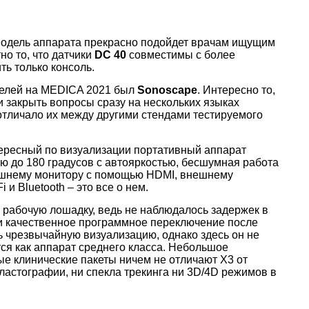
модель аппарата прекрасно подойдет врачам ищущим
но то, что датчики
DC 40
совместимы с более
ь только консоль.
телей на MEDICA 2021 был
Sonoscape
. Интересно то,
и закрыть вопросы сразу на нескольких языках
о отличало их между другими стендами тестируемого
тересный по визуализации портативный аппарат
 до 180 градусов с автояркостью, бесшумная работа
нешнему монитору с помощью HDMI, внешнему
и Bluetooth – это все о нем.
 рабочую лошадку, ведь не наблюдалось задержек в
 и качественное программное переключение после
ь чрезвычайную визуализацию, однако здесь он не
ся как аппарат среднего класса. Небольшое
е клинические пакеты ничем не отличают X3 от
ластографии, ни спекла трекинга ни 3D/4D режимов в