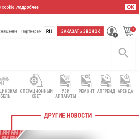
OK
 cookie,
подробнее
RU
UA
ЗАКАЗАТЬ ЗВОНОК
снащение
Партнёрам
ЦИНСКАЯ
ОПЕРАЦИОННЫЙ
УЗИ
РЕМОНТ
АПГРЕЙД
АРЕНДА
БЕЛЬ
СВЕТ
АППАРАТЫ
ДРУГИЕ НОВОСТИ