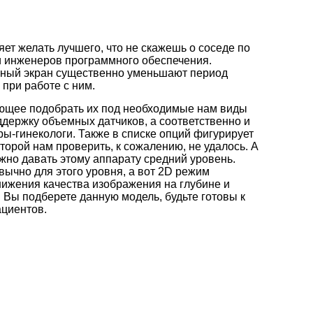
яет желать лучшего, что не скажешь о соседе по
и инженеров программного обеспечения.
рный экран существенно уменьшают период
при работе с ним.
яющее подобрать их под необходимые нам виды
держку объемных датчиков, а соответственно и
ы-гинекологи. Также в списке опций фигурирует
орой нам проверить, к сожалению, не удалось. А
ожно давать этому аппарату средний уровень.
вычно для этого уровня, а вот 2D режим
снижения качества изображения на глубине и
 Вы подберете данную модель, будьте готовы к
ациентов.