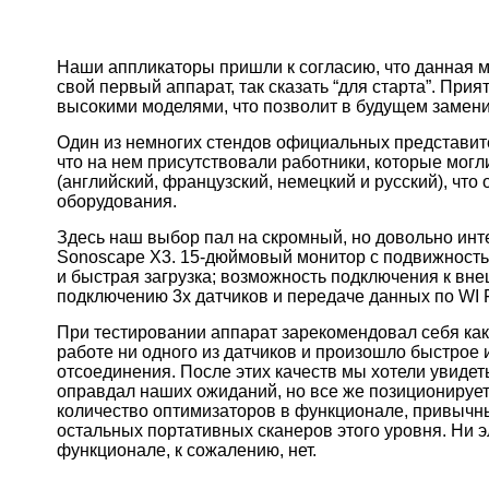
Наши аппликаторы пришли к согласию, что данная 
свой первый аппарат, так сказать “для старта”. Прият
высокими моделями, что позволит в будущем заменит
Один из немногих стендов официальных представи
что на нем присутствовали работники, которые могл
(английский, французский, немецкий и русский), чт
оборудования.
Здесь наш выбор пал на скромный, но довольно ин
Sonoscape X3. 15-дюймовый монитор с подвижностью
и быстрая загрузка; возможность подключения к в
подключению 3х датчиков и передаче данных по WI Fi 
При тестировании аппарат зарекомендовал себя как
работе ни одного из датчиков и произошло быстрое
отсоединения. После этих качеств мы хотели увидет
оправдал наших ожиданий, но все же позиционирует
количество оптимизаторов в функционале, привычны
остальных портативных сканеров этого уровня. Ни э
функционале, к сожалению, нет.