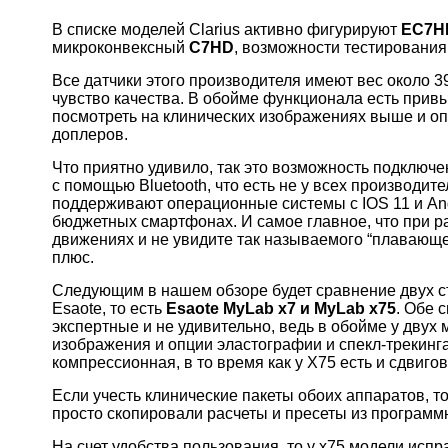
В списке моделей Clarius активно фигурируют
EC7H
микроконвексный
C7HD
, возможности тестирования
Все датчики этого производителя имеют вес около 39
чувство качества. В обойме функционала есть прив
посмотреть на клинических изображениях выше и о
доплеров.
Что приятно удивило, так это возможность подключ
с помощью Bluetooth, что есть не у всех производит
поддерживают операционные системы с IOS 11 и Andr
бюджетных смартфонах. И самое главное, что при р
движениях и не увидите так называемого “плавающе
плюс.
Следующим в нашем обзоре будет сравнение двух с
Esaote, то есть
Esaote MyLab x7 и MyLab x75
. Обе 
экспертные и не удивительно, ведь в обойме у двух
изображения и опции эластографии и спекл-трекинга
компрессионная, в то время как у Х75 есть и сдвиго
Если учесть клинические пакеты обоих аппаратов, 
просто скопировали расчеты и пресеты из программн
На счет удобства пользования, то у х75 модели ис