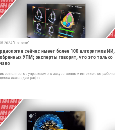
05.2024 "Новости"
рдиология сейчас имеет более 100 алгоритмов ИИ,
обренных УПМ; эксперты говорят, что это только
чало
мер полностью управляемого искусственным интеллектом рабочего
цесса эхокардиографии ...