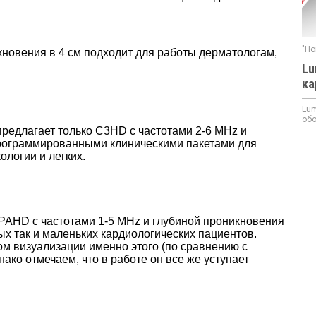
"Но
кновения в 4 см подходит для работы дерматологам,
Lu
ка
Lum
обо
предлагает только C3HD с частотами 2-6 MHz и
программированными клиническими пакетами для
логии и легких.
PAHD с частотами 1-5 MHz и глубиной проникновения
ых так и маленьких кардиологических пациентов.
м визуализации именно этого (по сравнению с
нако отмечаем, что в работе он все же уступает