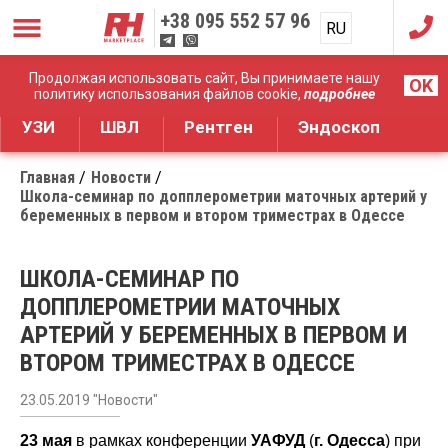
+38
095 552 57 96
RU
UA
Дистрибуция медицинского оборудования
Продолжая использовать сайт, Вы принимаете нашу
OK
политику использования файлов cookie,
подробнее
УЗИ
ШВЛ
Рентген
Эндоскоп
Главная
Новости
Школа-семинар по допплерометрии маточных артерий у
беременных в первом и втором триместрах в Одессе
ШКОЛА-СЕМИНАР ПО
ДОППЛЕРОМЕТРИИ МАТОЧНЫХ
АРТЕРИЙ У БЕРЕМЕННЫХ В ПЕРВОМ И
ВТОРОМ ТРИМЕСТРАХ В ОДЕССЕ
23.05.2019 "Новости"
23 мая
в рамках конференции
УАФУД
(
г. Одесса
) при