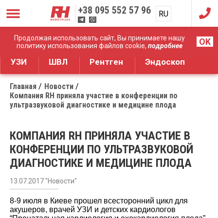
+38
095 552 57 96
RU
UA
Дистрибуция медицинского оборудования
Продолжая использовать сайт, Вы принимаете нашу
OK
политику использования файлов cookie,
подробнее
УЗИ
ШВЛ
Рентген
Эндоскоп
Главная
Новости
Компания RH приняла участие в конференции по
ультразвуковой диагностике и медицине плода
КОМПАНИЯ RH ПРИНЯЛА УЧАСТИЕ В
КОНФЕРЕНЦИИ ПО УЛЬТРАЗВУКОВОЙ
ДИАГНОСТИКЕ И МЕДИЦИНЕ ПЛОДА
13.07.2017 "Новости"
8-9 июля в Киеве прошел всесторонний цикл для
акушеров, врачей УЗИ и детских кардиологов