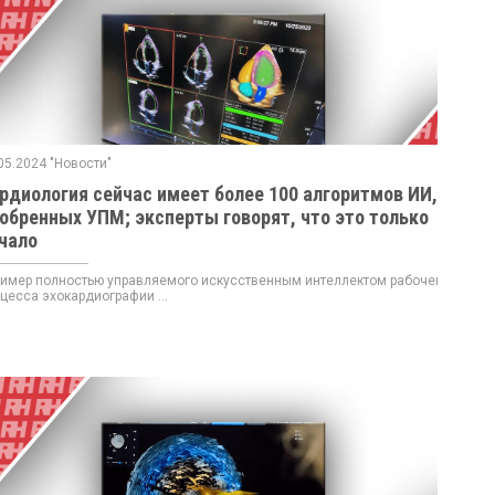
05.2024 "Новости"
рдиология сейчас имеет более 100 алгоритмов ИИ,
обренных УПМ; эксперты говорят, что это только
чало
мер полностью управляемого искусственным интеллектом рабочего
цесса эхокардиографии ...