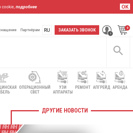
OK
 cookie,
подробнее
RU
UA
ЗАКАЗАТЬ ЗВОНОК
снащение
Партнёрам
ЦИНСКАЯ
ОПЕРАЦИОННЫЙ
УЗИ
РЕМОНТ
АПГРЕЙД
АРЕНДА
БЕЛЬ
СВЕТ
АППАРАТЫ
ДРУГИЕ НОВОСТИ