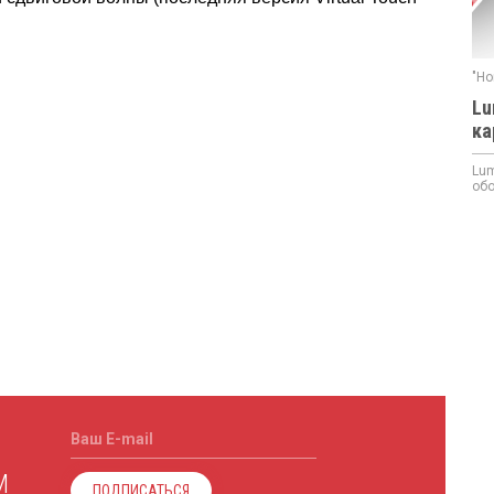
"Но
Lu
ка
!
Lum
обо
Ваш E-mail
М
ПОДПИСАТЬСЯ