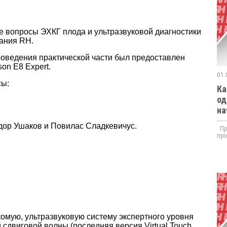
ые вопросы ЭХКГ плода и ультразвуковой диагностики
пания RH.
роведения практической части был предоставлен
on E8 Expert.
01.
сы:
Ка
од
на
дор Ушаков и Повилас Сладкевичус.
При
про
комую, ультразвуковую систему экспертного уровня
сдвиговой волны (последняя версия Virtual Touch