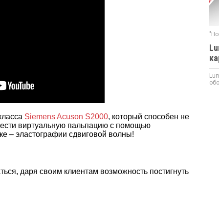
"Но
Lu
ка
Lum
обо
 класса
Siemens Acuson S2000
, который способен не
овести виртуальную пальпацию с помощью
ке – эластографии сдвиговой волны!
ься, даря своим клиентам возможность постигнуть