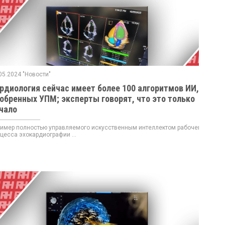
05.2024 "Новости"
рдиология сейчас имеет более 100 алгоритмов ИИ,
обренных УПМ; эксперты говорят, что это только
чало
мер полностью управляемого искусственным интеллектом рабочего
цесса эхокардиографии ...