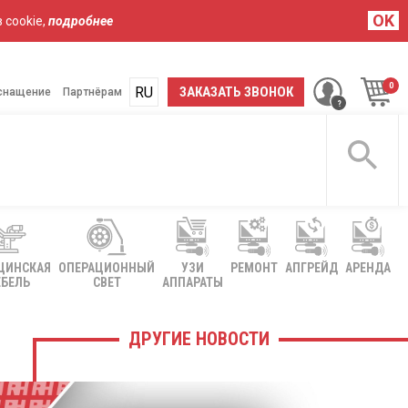
OK
 cookie,
подробнее
RU
UA
ЗАКАЗАТЬ ЗВОНОК
снащение
Партнёрам
ЦИНСКАЯ
ОПЕРАЦИОННЫЙ
УЗИ
РЕМОНТ
АПГРЕЙД
АРЕНДА
БЕЛЬ
СВЕТ
АППАРАТЫ
ДРУГИЕ НОВОСТИ