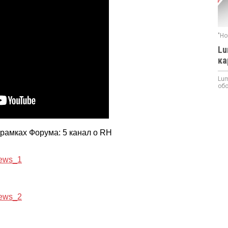
"Но
Lu
ка
Lum
обо
рамках Форума: 5 канал о RH