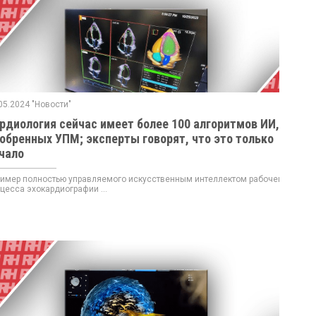
05.2024 "Новости"
рдиология сейчас имеет более 100 алгоритмов ИИ,
обренных УПМ; эксперты говорят, что это только
чало
мер полностью управляемого искусственным интеллектом рабочего
цесса эхокардиографии ...