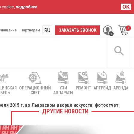
OK
 cookie,
подробнее
RU
UA
ЗАКАЗАТЬ ЗВОНОК
снащение
Партнёрам
ЦИНСКАЯ
ОПЕРАЦИОННЫЙ
УЗИ
РЕМОНТ
АПГРЕЙД
АРЕНДА
БЕЛЬ
СВЕТ
АППАРАТЫ
еля 2015 г. во Львовском дворце искусств: фотоотчет
ДРУГИЕ НОВОСТИ