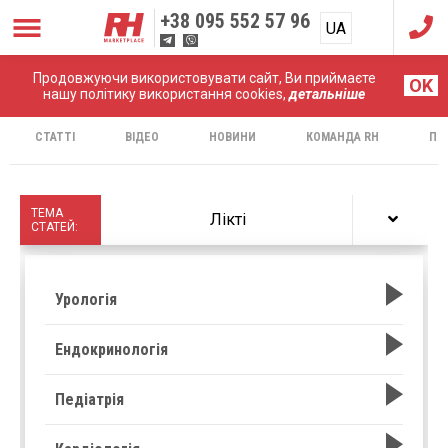
+38
095 552 57 96
UA
RU
Продовжуючи використовувати сайт, Ви приймаєте
Головна
Протоколи
OK
нашу політику використання cookies,
детальніше
СТАТТІ
ВІДЕО
НОВИНИ
КОМАНДА RH
ПР
ТЕМА
Лікті
СТАТЕЙ:
Урологія
Ендокринологія
Педіатрія