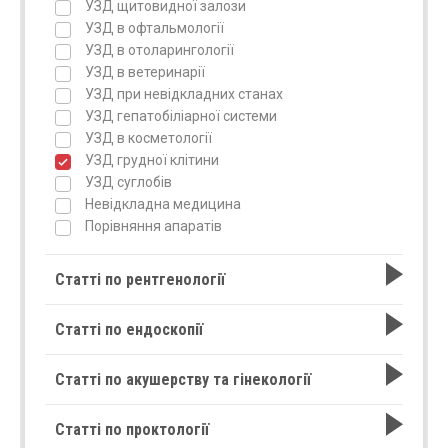
УЗД щитовидної залози
УЗД в офтальмології
УЗД в отоларингології
УЗД в ветеринарії
УЗД при невідкладних станах
УЗД гепатобіліарної системи
УЗД в косметології
УЗД грудної клітини
УЗД суглобів
Невідкладна медицина
Порівняння апаратів
Статті по рентгенології
Статті по ендоскопії
Статті по акушерству та гінекології
Статті по проктології