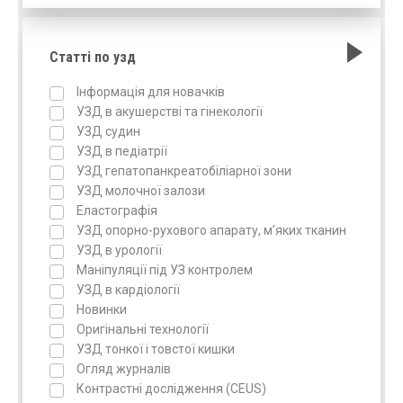
Статті по узд
Інформація для новачків
УЗД в акушерстві та гінекології
УЗД судин
УЗД в педіатрії
УЗД гепатопанкреатобіліарної зони
УЗД молочної залози
Еластографія
УЗД опорно-рухового апарату, м’яких тканин
УЗД в урології
Маніпуляції під УЗ контролем
УЗД в кардіології
Новинки
Оригінальні технології
УЗД тонкої і товстої кишки
Огляд журналів
Контрастні дослідження (CEUS)