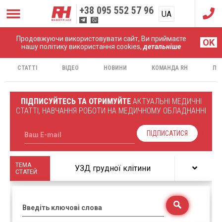
+38
095 552 57 96
UA
RU
Продовжуючи використовувати сайт, Ви приймаєте
Головна
Статті
OK
нашу політику використання cookies,
детальніше
СТАТТІ
ВІДЕО
НОВИНИ
КОМАНДА RH
ПР
ПІДПИСУЙТЕСЬ ТА ОТРИМУЙТЕ
АКТУАЛЬНІ МЕДИЧНІ
СТАТТІ, НАВЧАННЯ РОБОТИ НА МЕДИЧНОМУ ОБЛАДНАННІ
ПІДПИСАТИСЯ
Ваш E-mail
ТЕМА
УЗД грудної клітини
СТАТЕЙ:
Введіть ключові слова