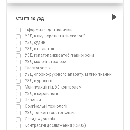
Статті по узд
Інформація для новачків
УЗД в акушерстві та гінекології
УЗД судин
УЗД в педіатрії
УЗД гепатопанкреатобіліарної зони
УЗД молочної залози
Еластографія
УЗД опорно-рухового апарату, м’яких тканин
УЗД в урології
Маніпуляції під УЗ контролем
УЗД в кардіології
Новинки
Оригінальні технології
УЗД тонкої і товстої кишки
Огляд журналів
Контрастні дослідження (CEUS)