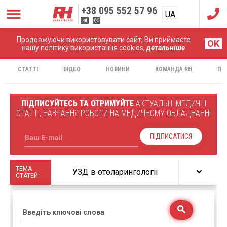
+38
095 552 57 96
UA
RU
Продовжуючи використовувати сайт, Ви приймаєте
Головна
Статті
OK
нашу політику використання cookies,
детальніше
СТАТТІ
ВІДЕО
НОВИНИ
КОМАНДА RH
ПР
ПІДПИСУЙТЕСЬ ТА ОТРИМУЙТЕ
АКТУАЛЬНІ МЕДИЧНІ
СТАТТІ, НАВЧАННЯ РОБОТИ НА МЕДИЧНОМУ ОБЛАДНАННІ
ПІДПИСАТИСЯ
Ваш E-mail
ТЕМА
УЗД в отоларингології
СТАТЕЙ:
Введіть ключові слова