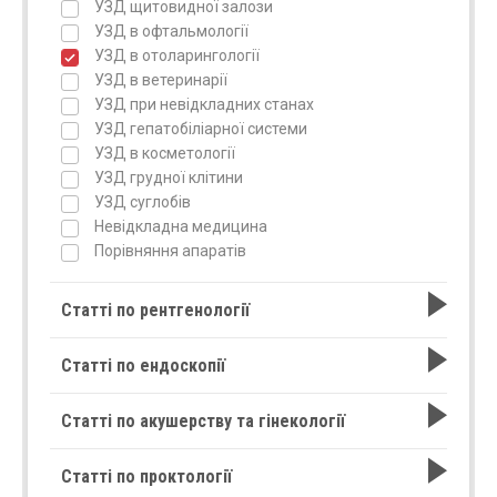
УЗД щитовидної залози
УЗД в офтальмології
УЗД в отоларингології
УЗД в ветеринарії
УЗД при невідкладних станах
УЗД гепатобіліарної системи
УЗД в косметології
УЗД грудної клітини
УЗД суглобів
Невідкладна медицина
Порівняння апаратів
Статті по рентгенології
Статті по ендоскопії
Статті по акушерству та гінекології
Статті по проктології