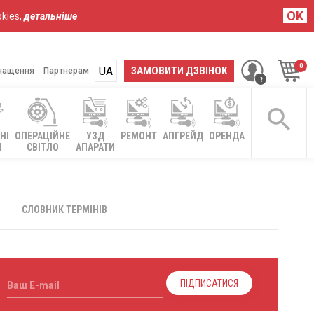
OK
kies,
детальніше
UA
RU
ЗАМОВИТИ ДЗВІНОК
нащення
Партнерам
НІ
ОПЕРАЦІЙНЕ
УЗД
РЕМОНТ
АПГРЕЙД
ОРЕНДА
І
СВІТЛО
АПАРАТИ
СЛОВНИК ТЕРМІНІВ
ПІДПИСАТИСЯ
Ваш E-mail