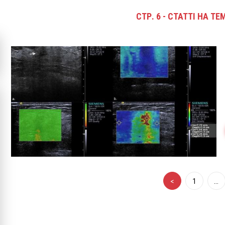
СТР. 6 - СТАТТІ НА Т
<
1
…