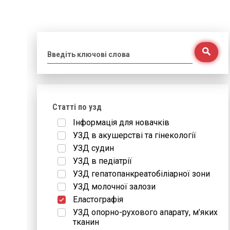
Введіть ключові слова
Статті по узд
Інформація для новачків
УЗД в акушерстві та гінекології
УЗД судин
УЗД в педіатрії
УЗД гепатопанкреатобіліарної зони
УЗД молочної залози
Еластографія
УЗД опорно-рухового апарату, м’яких
тканин