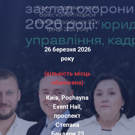
Конект з лідерами галузі/
бізнес-контент/корисні
знайомства/збір для ЗСУ/
тренди 2026 року
26 березня 2026
року
(кількість місць
обмежена)
Київ, Pochayna
Event Hall,
проспект
Степана
Бандери 23