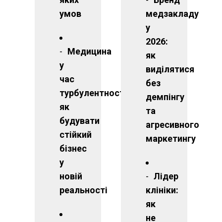
умов
медзакладу
у
2026:
Медицина
як
у
виділятися
час
без
турбулентності:
демпінгу
як
та
будувати
агресивного
стійкий
маркетингу
бізнес
у
новій
Лідер
реальності
клініки:
як
не