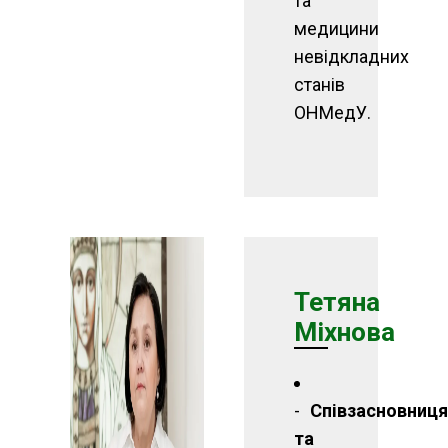
та
медицини
невідкладних
станів
ОНМедУ.
Тетяна
Міхнова
Співзасновниця
та