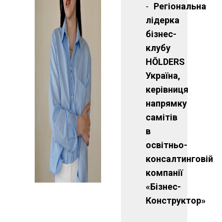
Регіональна
лідерка
бізнес-
клубу
HŌLDERS
Україна,
керівниця
напрямку
самітів
в
освітньо-
консалтинговій
компанії
«Бізнес-
Конструктор»