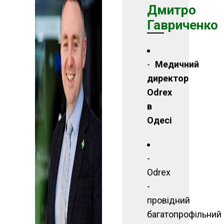
Дмитро
Гавриченко
Медичний
директор
Odrex
в
Одесі
Odrex
-
провідний
багатопрофільний