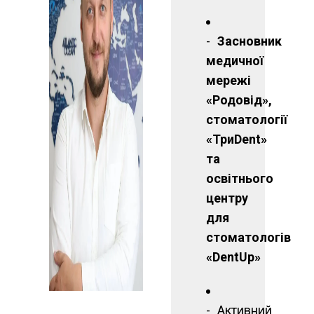
Засновник
медичної
мережі
«Родовід»,
стоматології
«ТриDent»
та
освітнього
центру
для
стоматологів
«DentUp»
Активний