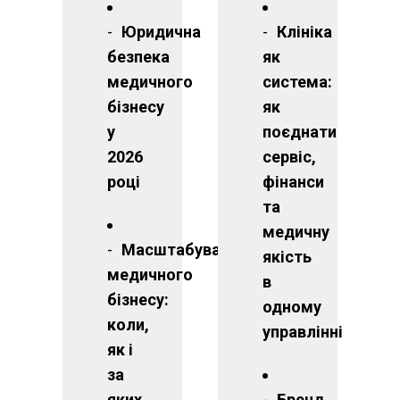
Юридична
Клініка
безпека
як
медичного
система:
бізнесу
як
у
поєднати
2026
сервіс,
році
фінанси
та
медичну
Масштабування
якість
медичного
в
бізнесу:
одному
коли,
управлінні
як і
за
яких
Бренд