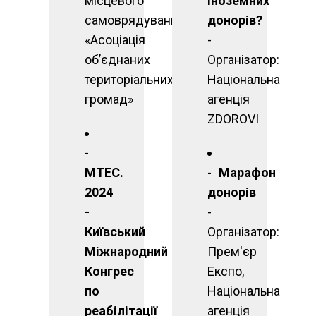
місцевого
іноземних
самоврядування
донорів?
«Асоціація
-
об’єднаних
Організатор:
територіальних
Національна
громад»
агенція
ZDOROVI
MTEC.
Марафон
2024
донорів
-
-
Київський
Організатор:
Міжнародний
Прем'єр
Конгрес
Експо,
по
Національна
реабілітації
агенція