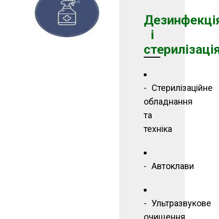
Дезинфекці
і
стерилізаці
Стерилізаційне
обладнання
та
техніка
Автоклави
Ультразвукове
очищення