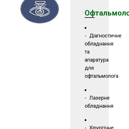
Офтальмоло
Діагностичне
обладнання
та
апаратура
для
офтальмолога
Лазерне
обладнання
Хірургічне