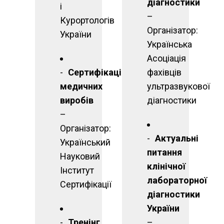
діагностики
і
–
Курортологів
Організатор:
України
Українська
Асоціація
Сертифікація
фахівців
медичних
ультразвукової
виробів
діагностики
–
Організатор:
Актуальні
Український
питання
Науковий
клінічної
Інститут
лабораторної
Сертифікації
діагностики
України
Тренінг
–