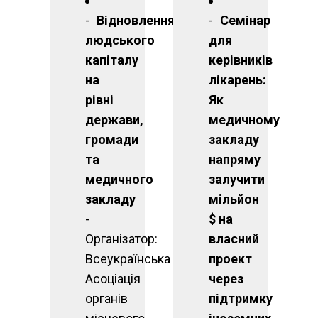
Відновлення
Семінар
людського
для
капіталу
керівників
на
лікарень:
рівні
Як
держави,
медичному
громади
закладу
та
напряму
медичного
залучити
закладу
мільйон
-
$ на
Організатор:
власний
Всеукраїнська
проект
Асоціація
через
органів
підтримку