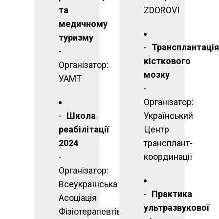
та
ZDOROVI
медичному
туризму
Трансплантація
-
кісткового
Організатор:
мозку
УАМТ
-
Організатор:
Школа
Український
реабілітації
Центр
2024
трансплант-
-
координації
Організатор:
Всеукраїнська
Практика
Асоціація
ультразвукової
Фізіотерапевтів