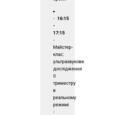
16:15
-
17:15
-
Майстер-
клас:
ультразвукове
дослідження
ІІ
триместру
в
реальному
режимі
-