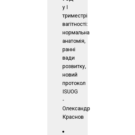
у І
триместрі
вагітності:
нормальна
анатомія,
ранні
вади
розвитку,
новий
протокол
ISUOG
-
Олександр
Краснов