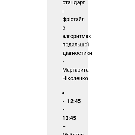
стандарт
і
фрістайл
в
алгоритмах
подальшої
діагностики
-
Маргарита
Ніколенко
12:45
-
13:45
–
Майстер-