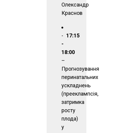
Олександр
Краснов
17:15
-
18:00
–
Прогнозування
перинатальних
ускладнень
(прееклампсія,
затримка
росту
плода)
у