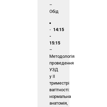
–
Обід
14:15
-
15:15
–
Методологія
проведення
УЗД
у ІІ
триместрі
вагітності:
нормальна
анатомія,