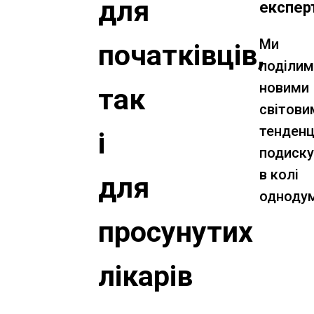
для
експер
Ми
початківців,
поділи
новими
так
світови
тенденці
і
подиск
в колі
для
однодум
просунутих
лікарів