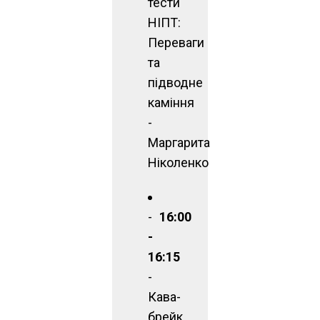
тести
НІПТ:
Переваги
та
підводне
каміння
-
Маргарита
Ніколенко
16:00
-
16:15
-
Кава-
брейк