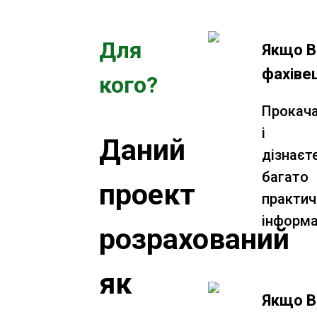
Для
Якщо В
фахіве
кого?
Прокач
і
Даний
дізнаєт
багато
проект
практич
інформа
розрахований
як
Якщо В