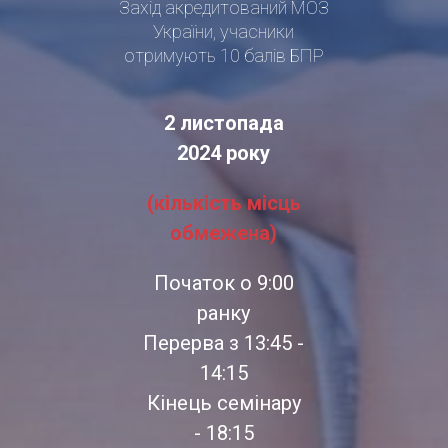
Захід акредитований МОЗ
України, учасники
отримують 10 балів БПР
2 листопада
2024 року
(кількість місць
обмежена)
Початок о 9:00
ранку
Перерва з 13:45 -
14:15
Кінець семінару
- 18:15