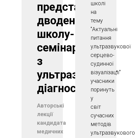
школі
представляє
на
дводенну
тему
"Актуальні
школу-
питання
семінар
ультразвукової
серцево-
з
судинної
ультразвукової
візуалізації"
учасники
діагностики
поринуть
у
Авторські
світ
лекції
сучасних
кандидата
методів
медичних
ультразвукового