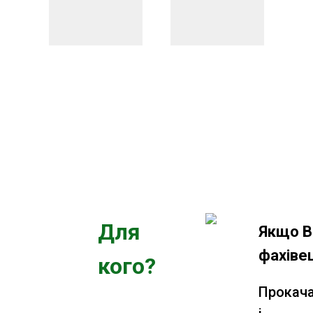
Для
Якщо В
фахіве
кого?
Прокач