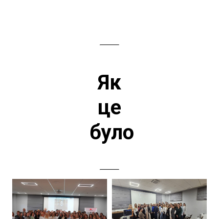
Як
це
було