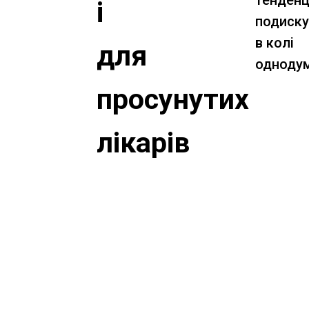
тенденці
і
подиск
в колі
для
однодум
просунутих
лікарів