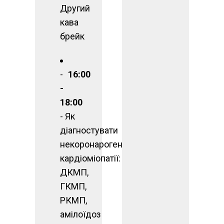
Другий
кава
брейк
16:00
-
18:00
- Як
діагностувати
некоронарогенні
кардіоміопатії:
ДКМП,
ГКМП,
РКМП,
амілоїдоз