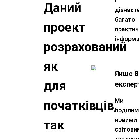
і
Даний
дізнаєт
багато
проект
практич
інформа
розрахований
як
Якщо В
для
експер
Ми
початківців,
поділи
новими
так
світови