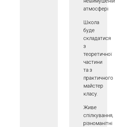
невимушеній
атмосфері
Школа
буде
складатися
з
теоретичної
частини
та з
практичного
майстер
класу.
Живе
спілкування,
різноманітні