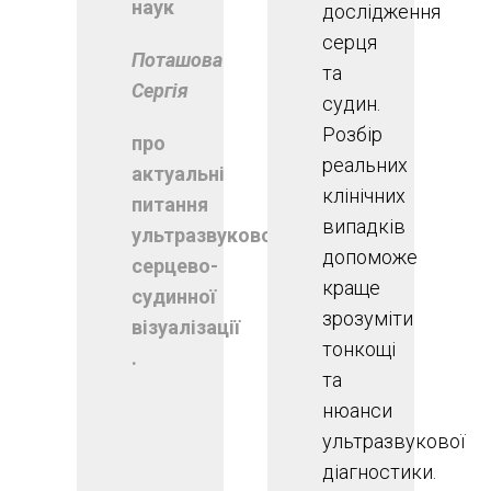
наук
дослідження
серця
Поташова
та
Сергія
судин.
Розбір
про
реальних
актуальні
клінічних
питання
випадків
ультразвукової
допоможе
серцево-
краще
судинної
зрозуміти
візуалізації
тонкощі
.
та
нюанси
ультразвукової
діагностики.