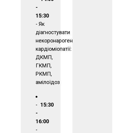
-
15:30
- Як
діагностувати
некоронарогенні
кардіоміопатії:
ДКМП,
ГКМП,
РКМП,
амілоїдоз
15:30
-
16:00
-