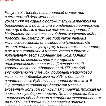
Рисунок 8: Псевдогестационный мешок при
внематочной беременности.
28-летняя женщина с положительным тестом на
беременность поступила в отделение неотложной
помощи с болью в правом нижнем квадранте. A.
Небольшое количество свободной жидкости видно в
полости эндометрия, без признаков наличия
желточного мешка или эмбриона (стрелка). Он
имеет неправильную форму и расположен в центре,
а не в эксцентричном месте, часто видимом с
нормальным гестационным мешком. Однако
следует отметить, что у женщины с
положительным тестом на β-человеческий
хорионический гонадотропин (β-ХГЧ) любой
внутриматочный мешок, подобный мешочковой
жидкости, наблюдаемый на УЗИ, с большой
вероятностью будет гестационным мешком. B.
Существует правая придаточная масса с
эхогенным кольцом (открытая стрелка), похожая на
внематочную беременность. Эта пациентка была
клинически обследована с серийным тестированием
на β-ХГЧ, и ей позже был поставлен диагноз