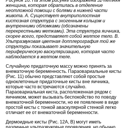
Рисунок 10: На этом рисунке изображена 32-летняя
женщина, которая обратилась в отделение
неотложной помощи с болями в нижней части
живота. A. Существует внутриполостная
кистозная структура с эхогенным кольцом и
внутренними обломками (обозначены
перекрестными метками). Эта структура яичника,
скорее всего, представляет собой желтое тело. B.
Ультразвуковая цветная допплерография той же
структуры показывает значительную
периферическую васкуляризацию, которая часто
наблюдается в желтом теле.
Случайную придаточную массу можно принять за
внематочную беременность. Параовариальные кисты
(Рис. 11) обычно представляют собой простые
одноклеточные придаточные кисты вне яичника,
которые часто встречаются случайно.
Параовариальная киста, расположенная рядом с
яичником, может вызывать беспокойство по поводу
внематочной беременности, но ее появление в виде
простой кисты с тонкой аваскулярной стенкой легко
отличает ее от внематочной беременности.
Дермоидные кисты (Рис. 12A, B) могут иметь
различные ультразвуковые проявления, но обычно