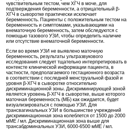
чувствительным тестом, чем ХГЧ в моче, для
подтверждения беременности, а отрицательный β-
ХГЧ в сыворотке практически исключает
беременность. Пациенты с положительным тестом на
беременность и симптомами, указывающими на
внематочную беременность, затем обследуются с
помощью тазового УЗИ, чтобы определить наличие
или отсутствие внематочной беременности.
Если во время УЗИ не выявлено маточную
беременность, результаты ультразвукового
исследования следует тщательно интерпретировать в
контексте клинической информации пациента, в
частности, предполагаемого гестационного возраста
в соответствии с последней менструальной фазой и
уровня β-ХГЧ в сыворотке относительно
дискриминационной зоны. Дискриминирующей зоной
является уровень β-ХГЧ в сыворотке, выше которого
маточная беременность (МБ) как ожидается, будет
визуализироваться с помощью УЗИ. Для
трансвагинальных УЗИ в большинстве учреждений
дискриминационная зона колеблется от 1500 до 2000
мМЕ / мл. Дискриминационная зона выше для
трансабдоминальных УЗИ, 6000-6500 мМЕ / мл.