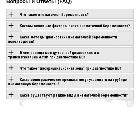
Вопросы и Ответы (FAQ)
Что такое внематочная беременность?
Каковы основные факторы риска внематочной беременности?
ОБОРУДОВАНИЕ С
Какие методы диагностики внематочной беременности
используются?
ЭТОЙ
В чем разница между трансабдоминальным и
ТЕХНОЛОГИЕЙ
трансвагинальным УЗИ при диагностике ВБ?
Что такое “дискриминационная зона” при диагностике ВБ?
CANON APLIO
CHISON SONOGO
Какие сонографические признаки могут указывать на трубную
IO AIR
BEYOND
EBIT 90
внематочную беременность?
аказ
Под заказ
Под заказ
Какие существуют редкие виды внематочной беременности?