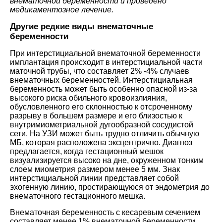
внематочной беременности и проведено
медикаментозное лечение.
Другие редкие виды внематочные
беременности
При интерстициальной внематочной беременности
имплантация происходит в интерстициальной части
маточной трубы, что составляет 2% -4% случаев
внематочных беременностей. Интерстициальная
беременность может быть особенно опасной из-за
высокого риска обильного кровоизлияния,
обусловленного его склонностью к отсроченному
разрыву в большем размере и его близостью к
внутримиометриальной дугообразной сосудистой
сети. На УЗИ может быть трудно отличить обычную
МБ, которая расположена эксцентрично. Диагноз
предлагается, когда гестационный мешок
визуализируется высоко на дне, окруженном тонким
слоем миометрия размером менее 5 мм. Знак
интерстициальной линии представляет собой
эхогенную линию, простирающуюся от эндометрия до
внематочного гестационного мешка.
Внематочная беременность с кесаревым сечением
составляет менее 1% внематочной беременности.