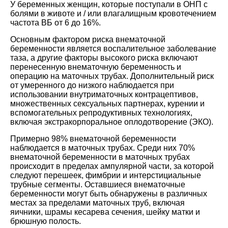
У беременных женщин, которые поступали в ОНП с
болями в животе и / или влагалищным кровотечением
частота ВБ от 6 до 16%.
Основным фактором риска внематочной
беременности является воспалительное заболевание
таза, а другие факторы высокого риска включают
перенесенную внематочную беременность и
операцию на маточных трубах. Дополнительный риск
от умеренного до низкого наблюдается при
использовании внутриматочных контрацептивов,
множественных сексуальных партнерах, курении и
вспомогательных репродуктивных технологиях,
включая экстракорпоральное оплодотворение (ЭКО).
Примерно 98% внематочной беременности
наблюдается в маточных трубах. Среди них 70%
внематочной беременности в маточных трубах
происходит в пределах ампулярной части, за которой
следуют перешеек, фимбрии и интерстициальные
трубные сегменты. Оставшиеся внематочные
беременности могут быть обнаружены в различных
местах за пределами маточных труб, включая
яичники, шрамы кесарева сечения, шейку матки и
брюшную полость.