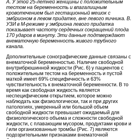
А. У этой 25-летней женщины с положительным
тестом на беременность и влагалищным
кровотечением был гестационный мешок с
эмбрионом в левом придатке, вне левого яичника. B.
УЗИ в М-режиме у эмбриона левого придатка
показывает частоту сердечных сокращений плода
170 ударов в минуту. Эти данные подтверждают
внематочную беременность живого трубного
канала.
Дополнительные сонографические данные связаны с
внематочной беременностью. Наличие свободной
внутрибрюшинной жидкости (Рис. 6) у пациентов с
положительным тестом на беременность и пустой
маткой имеет 69% специфичность и 63%
чувствительность к внематочной беременности. В то
время как свободная жидкость является
неспецифическим открытием, которое можно
наблюдать как физиологически, так и при других
патологиях, умеренный или большой объем
свободной жидкости превышает ожидаемый для
физиологического объема и сложности свободной
жидкости, с плавающим мусором, продуктами крови и
/ или организованные тромбы (Рис. 7) являются
подозрительными признаками внематочной