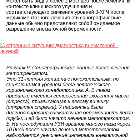
может быть видна более 2 месяцев после лечения. В
контексте клинического улучшения и
соответствующего снижения уровней β-ХГЧ после
медикаментозного лечения эти сонографические
данные обычно представляют собой ожидаемое
разрешение внематочной беременности.
Рисунок 9: Сонографические данные после лечения
метотрексатом.
Это 31-летняя женщина с положительным, но
снижающимся уровнем бета-человеческого
хорионического гонадотропина. A. В левом
придатке имеется гетерогенная эхогенная масса
(стрелка), примыкающая к левому яичнику
(открытая стрелка). У пациентки была
диагностирована внематочная беременность левой
трубы, и ей было начато лечение метотрексатом.
Б. На последующем УЗИ органов малого таза через
10 дней после начала лечения метотрексатом
наблюдается увеличение интервала внематочной