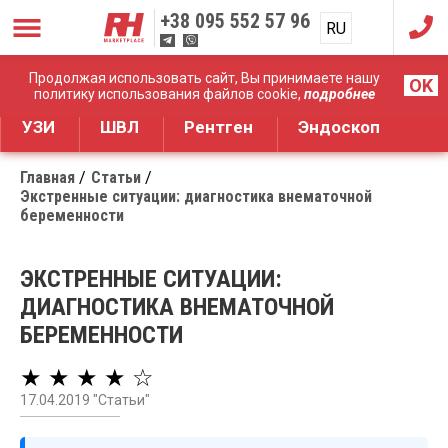
+38
095 552 57 96
RU
UA
Дистрибуция медицинского оборудования
Продолжая использовать сайт, Вы принимаете нашу
OK
политику использования файлов cookie,
подробнее
УЗИ
ШВЛ
Рентген
Эндоскоп
Главная
Статьи
Экстренные ситуации: диагностика внематочной
беременности
ЭКСТРЕННЫЕ СИТУАЦИИ:
ДИАГНОСТИКА ВНЕМАТОЧНОЙ
БЕРЕМЕННОСТИ
★ ★ ★ ★ ☆
17.04.2019 "Статьи"