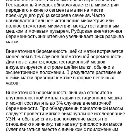
Гестационный мешок обнаруживается в миометрии
переднего нижнего сегмента матки на месте
предыдущего рубца кесарева сечения. Часто
наблюдается сильное истончение миометрия или
полное отсутствие миометрия между гестационным
мешком и мочевым пузырем. Рубцовая внематочная
беременность значительно увеличивает риск разрыва
матки.
Внематочная беременность шейки матки встречается
менее чем в 1% случаев внематочной беременности.
Диагноз ставится, когда гестационный мешок
визуализируется в строме шейки матки, обычно в
эксцентричном положении. В результате растяжение
шейки матки приводит к матке в форме песочных
часов.
Внематочная беременность яичника относится к
внутриполостной имплантации гестационного мешка
и может составлять до 3% случаев внематочной
беременности. При обнаружении придаточной массы
следует провести мягкое бимануальное исследование
УЗИ, чтобы выяснить расположение массы по
отношению к яичнику, так как внутриполостная масса
будет двигаться вместе с яичником с приложенным