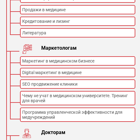
Максимальный вес пациента 150 кг (без
ограничения перемещений, 200 – с
Продажи в медицине
ограничением).
Кредитование и лизинг
Размеры стола: длина 217 см х высота 75 см
х ширина 64 см.
Литература
Расстояние от излучателя до приемника 98 –
Маркетологам
188 см.
Маркетинг в медицинском бизнесе
Рентгеновская трубка Х 50 АН с
вращающимся двухфокусным анодом,
Digital маркетинг в медицине
фокусное пятно 1,2/2 мм, 30/ 50 кВ,
включая пару высоковольтных кабелей
SEO продвижение клиники
12 м, MBA рентгенографический
передвижной стол с тормозами.
Чему не учат в медицинском университете. Тренинг
для врачей
Программа управленческой эффективности для
медучреждений
Докторам