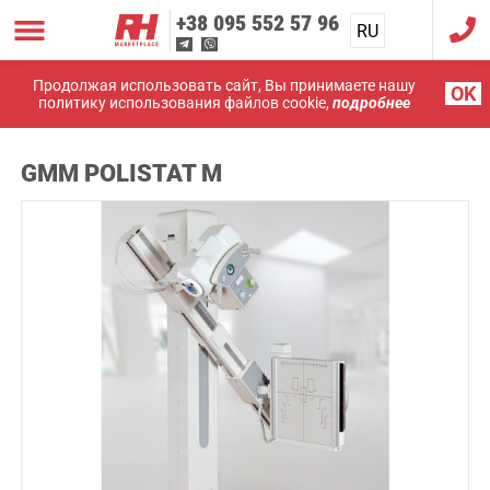
+38
095 552 57 96
RU
UA
Продолжая использовать сайт, Вы принимаете нашу
OK
политику использования файлов cookie,
подробнее
Главная
Рентгены
GMM Polistat M
GMM POLISTAT M