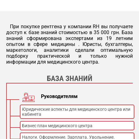
набора автоматических программ (APR), 768
в 8 анатомических секциях
Диапазон напряжения 40 – 150 KV.
При покупке рентгена у компании RH вы получаете
Диапазон тока 25 – 600 mA.
доступ к базе знаний стоимостью в 35 000 грн. База
знаний сформирована экспертами из 19 летним
опытом в сфере медицины . Юристы, бухгалтеры,
Время экспозиции: 0,001 – 6,3 сек.
маркетологи, аналитики сделали оптимальную
подборку практической и только нужной
Диапазон mAs 0,4 – 500.
информации для медицинского центра.
Питание: трехфазный ток 400/480 VAC +/-
10%.
БАЗА ЗНАНИЙ
Скорость ротации анода 3000 /мин.
Руководителям
МТО MBA рентгенографический
передвижной стол с тормозами
Юридические аспекты для медицинского центра или
кабинета
Размер деки стола 220х76 см.
Бизнес план медицинского центра
Высота стола 76 см.
Налоги. Оформление. Зарплата. Увольнение.