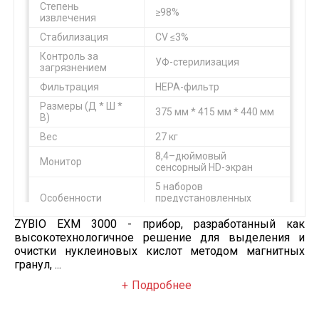
Степень
≥98%
извлечения
Стабилизация
CV ≤3%
Контроль за
УФ-стерилизация
загрязнением
Фильтрация
HEPA-фильтр
Размеры (Д * Ш *
375 мм * 415 мм * 440 мм
В)
Вес
27 кг
8,4–дюймовый
Монитор
сенсорный HD-экран
5 наборов
Особенности
предустановленных
программ
ZYBIO EXM 3000 - прибор, разработанный как
высокотехнологичное решение для выделения и
очистки нуклеиновых кислот методом магнитных
гранул, ...
Подробнее