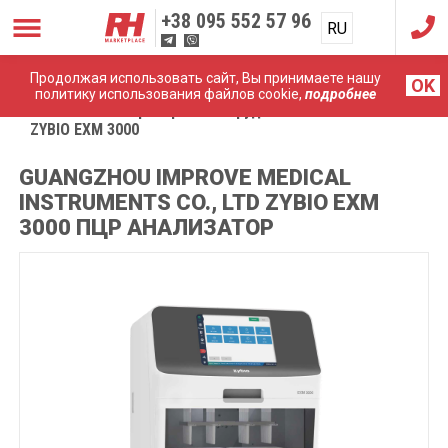
+38
095 552 57 96
RU
UA
Продолжая использовать сайт, Вы принимаете нашу
OK
политику использования файлов cookie,
подробнее
Главная
Лабораторное оборудование
ZYBIO EXM 3000
GUANGZHOU IMPROVE MEDICAL
INSTRUMENTS CO., LTD ZYBIO EXM
3000 ПЦР АНАЛИЗАТОР