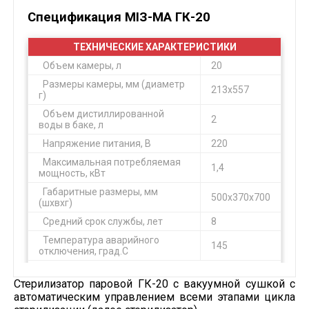
Спецификация МІЗ-МА ГК-20
ТЕХНИЧЕСКИЕ ХАРАКТЕРИСТИКИ
Объем камеры, л
20
Размеры камеры, мм (диаметр
213х557
г)
Объем дистиллированной
2
воды в баке, л
Напряжение питания, В
220
Максимальная потребляемая
1,4
мощность, кВт
Габаритные размеры, мм
500х370х700
(шхвхг)
Средний срок службы, лет
8
Температура аварийного
145
отключения, град.С
Комплект поставки
Стерилизатор паровой ГК-20 с вакуумной сушкой с
Кассета 260х159
4
автоматическим управлением всеми этапами цикла
Кассета 520х159
2