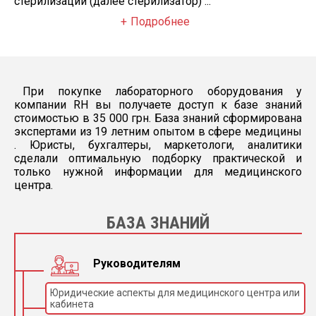
стерилизации (далее стерилизатор) ...
Кассета 520х159
1
Подробнее
Вложишь
1
Крышка бака
1
передние опоры
2
При покупке лабораторного оборудования у
опоры задние
2
компании RH вы получаете доступ к базе знаний
хомут червячный 10-15
1
стоимостью в 35 000 грн. База знаний сформирована
экспертами из 19 летним опытом в сфере медицины
труба дренажа 10 х 1.1 м
1
. Юристы, бухгалтеры, маркетологи, аналитики
сделали оптимальную подборку практической и
только нужной информации для медицинского
центра.
БАЗА ЗНАНИЙ
Руководителям
Юридические аспекты для медицинского центра или
кабинета