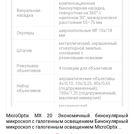
компенсационная
бинокулярная насадка,
Визуальная
поворотная на 360° с
насадка
наклоном 30°, межзрачковое
расстояние 55–75 мм
широкопольные WF 10х/18
Окуляры
мм
металлический, окрашенный
огнеупорной эмалью,
Штатив
основание с
резиновыми ножками
Револьвер
4 позиции для объективов
объективов
ахроматические объективы
4x/0,10, 10x/0,25, 40x/0,65
Набор
(подпружиненный),
объективов
100х/1,25 (подпружиненный,
масляная иммерсия)
механический
Предметный
двухкоординатный
MicroOptix MX 20 Экономичный бинокулярный
столик
градуированный, 132х142
мм
микроскоп с галогенным освещением Бинокулярный
микроскоп с галогенным освещением MicroOptix ...
регулируемый по высоте с
ирисовой диафрагмой, nA