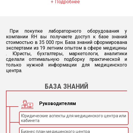
Подробнее
Конденсор Аббе
1,2, с держателем фильтров,
с зеленым фильтром
— коаксиальные винты
грубой и точной
фокусировки — встроенный
При покупке лабораторного оборудования у
Фокусировка
механизм блокировки
фокусировки для защиты
компании RH вы получаете доступ к базе знаний
препарата — механизм
стоимостью в 35 000 грн. База знаний сформирована
регулировки плавности хода
экспертами из 19 летним опытом в сфере медицины
. Юристы, бухгалтеры, маркетологи, аналитики
галогеновая лампа, 6 В, 20
Источник света
Вт, с регулировкой
сделали оптимальную подборку практической и
только нужной информации для медицинского
Источник
220 В, 50 Гц
центра.
питания
Требуемые
250 В, 2 А
предохранители
БАЗА ЗНАНИЙ
Рабочая
температура,
18–35 °С, менее 85 %
влажность
Руководителям
Вес
6,9 кг
Юридические аспекты для медицинского центра или
кабинета
Бизнес план медицинского центра