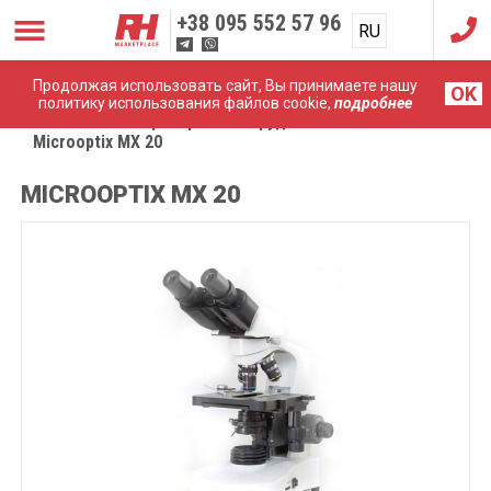
+38
095 552 57 96
RU
UA
Продолжая использовать сайт, Вы принимаете нашу
OK
политику использования файлов cookie,
подробнее
Главная
Лабораторное оборудование
Microoptix MX 20
MICROOPTIX MX 20