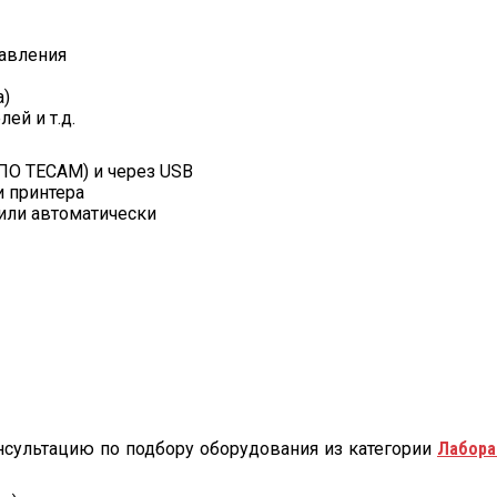
равления
а)
ей и т.д.
 ПО TECAM) и через USB
и принтера
или автоматически
нсультацию по подбору оборудования из категории
Лабора