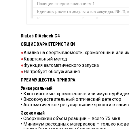
Позиции с перемешиванием 1
Единицы расчета результатов секунды, INR, %, к
Количество точек калибровки 3
Дисплей 4,3", цветной сенсорный
Совместим с LIS Да
DiaLab DIAcheck C4
Язык английский, другие по запросу
ОБЩИЕ ХАРАКТЕРИСТИКИ
Принтер Опция (внешний)
Анализ на свертываемость, хромогенный или и
Штрих-коды Опция (внешний сканер)
Квартальный метод
Функция автоматического запуска
Интерфейсы - RS232(х2) - принтер, сканер штр
Не требует обслуживания
- USB (х2) – сеть, прошивки
ПРЕИМУЩЕСТВА ПРИБОРА
- Bluetooth – облачное подключение
Универсальный
Питание Блок питания 100-240 V, 50-60 Гц/5 V DC
• Клоттинговые, хромогенные или имунотурбиди
Размеры (ШxГхВ) / Вес 250 x 150 x 90 мм / 1,04 к
• Високочувствительный оптический детектор
• Автоматическое регулирование яркости в завис
Гарантия: 12 мес.
Экономный
• Сверхнизкий объем реакции – всего 75 мкл
• Минимум расходных материалов – только кюв