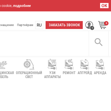
OK
 cookie,
подробнее
RU
UA
ЗАКАЗАТЬ ЗВОНОК
снащение
Партнёрам
ЦИНСКАЯ
ОПЕРАЦИОННЫЙ
УЗИ
РЕМОНТ
АПГРЕЙД
АРЕНДА
БЕЛЬ
СВЕТ
АППАРАТЫ