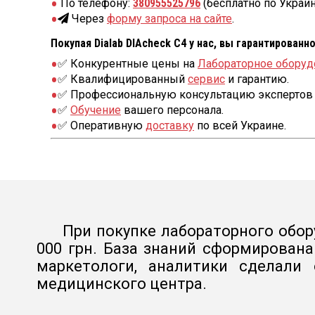
По телефону:
380955525796
(бесплатно по Украин
Через
форму запроса на сайте
.
Покупая Dialab DIAcheck C4 у нас, вы гарантированн
✅ Конкурентные цены на
Лабораторное оборуд
✅ Квалифицированный
сервис
и гарантию.
✅ Профессиональную консультацию экспертов 
✅
Обучение
вашего персонала.
✅ Оперативную
доставку
по всей Украине.
При покупке лабораторного обор
000 грн. База знаний сформирован
маркетологи, аналитики сделали
медицинского центра.