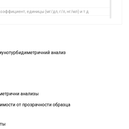
оэффициент, единицы (мг/дл, г/л, нг/мл) и т.д.
мунотурбидиметричний анализ
ихкодов
, 3,3 А
метрични анализы
г
имости от прозрачности образца
еты