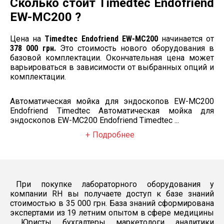
Сколько стоит Timedtec Endofriend
Оптимизация
расхода
Есть
EW-MC200 ?
раствора
Установка на пол,
Цена на
Timedtec Endofriend EW-MC200
начинается от
использование в
Монтаж
378 000 грн.
Это стоимость нового оборудования в
стерилизационных и
базовой комплектации. Окончательная цена может
эндоскопических кабинетах
варьироваться в зависимости от выбранных опций и
комплектации.
Автоматическая мойка для эндоскопов EW-MC200
Endofriend Timedtec Автоматическая мойка для
эндоскопов EW-MC200 Endofriend Timedtec ...
Подробнее
При покупке лабораторного оборудования у
компании RH вы получаете доступ к базе знаний
стоимостью в 35 000 грн. База знаний сформирована
экспертами из 19 летним опытом в сфере медицины
. Юристы, бухгалтеры, маркетологи, аналитики