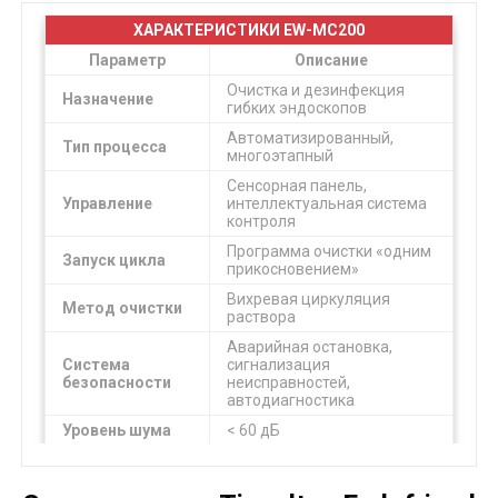
ХАРАКТЕРИСТИКИ EW-MC200
Параметр
Описание
Очистка и дезинфекция
Назначение
гибких эндоскопов
Автоматизированный,
Тип процесса
многоэтапный
Сенсорная панель,
Управление
интеллектуальная система
контроля
Программа очистки «одним
Запуск цикла
прикосновением»
Вихревая циркуляция
Метод очистки
раствора
Аварийная остановка,
Система
сигнализация
безопасности
неисправностей,
автодиагностика
Уровень шума
< 60 дБ
Поддержка
Многоязычный интерфейс
языков