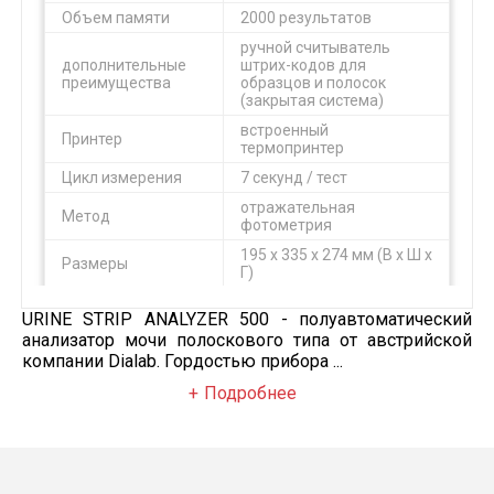
Объем памяти
2000 результатов
ручной считыватель
дополнительные
штрих-кодов для
преимущества
образцов и полосок
(закрытая система)
встроенный
Принтер
термопринтер
Цикл измерения
7 секунд / тест
отражательная
Метод
фотометрия
195 x 335 x 274 мм (В x Ш x
Размеры
Г)
Вес
2,6 кг
URINE STRIP ANALYZER 500 - полуавтоматический
анализатор мочи полоскового типа от австрийской
компании Dialab. Гордостью прибора ...
Подробнее