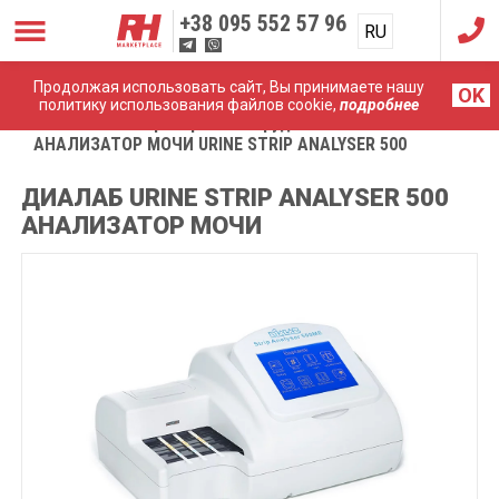
+38
095 552 57 96
RU
UA
Продолжая использовать сайт, Вы принимаете нашу
OK
политику использования файлов cookie,
подробнее
Главная
Лабораторное оборудование
АНАЛИЗАТОР МОЧИ URINE STRIP ANALYSER 500
ДИАЛАБ URINE STRIP ANALYSER 500
АНАЛИЗАТОР МОЧИ