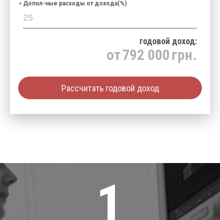
Допол-ные расходы от дохода(%)
годовой доход:
от
792 000
грн.
Рассчитать годовой доход
1