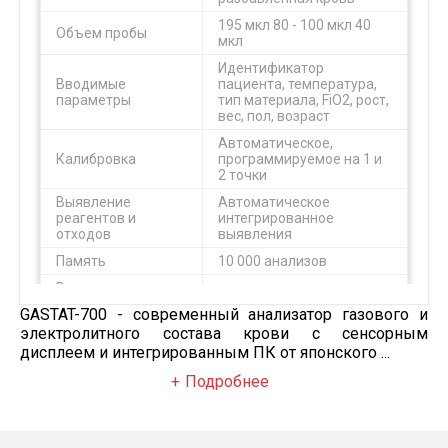
195 мкл
80 - 100 мкл
40
Объем пробы
мкл
Идентификатор
Вводимые
пациента, температура,
параметры
тип материала, FiO2, рост,
вес, пол, возраст
Автоматическое,
Калибровка
программируемое на 1 и
2 точки
Выявление
Автоматическое
реагентов и
интегрированное
отходов
выявления
Память
10 000 анализов
Встроенное
устройство
12 типов штрих-кодов
GASTAT-700 - современный анализатор газового и
считывания штрих-
электролитного состава крови с сенсорным
кода
дисплеем и интегрированным ПК от японского ...
Размеры мм
400 (Ш) X 575 (Г) X635 (В)
Подробнее
Вес
28 кг