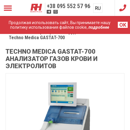
+38
095 552 57 96
RU
UA
Продолжая использовать сайт, Вы принимаете нашу
OK
политику использования файлов cookie,
подробнее
Главная
Лабораторное оборудование
Techno Medica GASTAT-700
TECHNO MEDICA GASTAT-700
АНАЛИЗАТОР ГАЗОВ КРОВИ И
ЭЛЕКТРОЛИТОВ