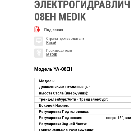
ЭЛЕКТРОГИДРАВЛИЧ
08EH MEDIK
Под заказ
Страна производитель
Китай
Производитель
MEDIK
Модель YA-08EH
Модель
:
Длина/ширина Столешницы
:
Высота Стола (вверх/вниз)
:
Тренделенбург/Анти - Тренделенбург
:
Боковой Наклон
:
Регулировка Подголовника
:
Регулировка Подножия
:
вверх: 15°, вни
Регулировка Задней Части
:
Горизонтальное Раздвижение
: