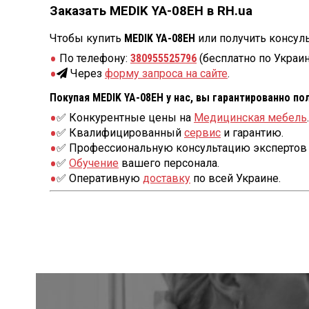
Заказать MEDIK YA-08EH в RH.ua
Чтобы купить
MEDIK YA-08EH
или получить консул
По телефону:
380955525796
(бесплатно по Украин
Через
форму запроса на сайте
.
Покупая MEDIK YA-08EH у нас, вы гарантированно по
✅ Конкурентные цены на
Медицинская мебель
.
✅ Квалифицированный
сервис
и гарантию.
✅ Профессиональную консультацию экспертов 
✅
Обучение
вашего персонала.
✅ Оперативную
доставку
по всей Украине.