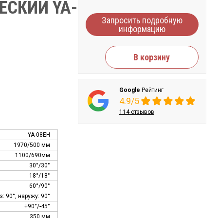
ЕСКИЙ YA-
Запросить подробную
информацию
В корзину
Google
Рейтинг
4.9/5
114 отзывов
YA-08EH
1970/500 мм
1100/690мм
30°/30°
18°/18°
60°/90°
з: 90°, наружу: 90°
+90°/-45°
350 мм