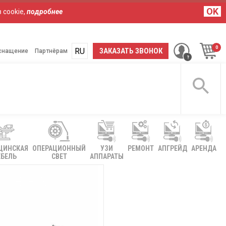
OK
 cookie,
подробнее
RU
UA
ЗАКАЗАТЬ ЗВОНОК
снащение
Партнёрам
ЦИНСКАЯ
ОПЕРАЦИОННЫЙ
УЗИ
РЕМОНТ
АПГРЕЙД
АРЕНДА
БЕЛЬ
СВЕТ
АППАРАТЫ