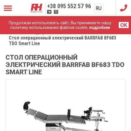
+38
095 552 57 96
RU
UA
Продолжая использовать сайт, Вы принимаете нашу
OK
политику использования файлов cookie,
подробнее
Главная
Медицинская мебель
Стол операционный электрический BARRFAB BF683
TDO Smart Line
СТОЛ ОПЕРАЦИОННЫЙ
ЭЛЕКТРИЧЕСКИЙ BARRFAB BF683 TDO
SMART LINE