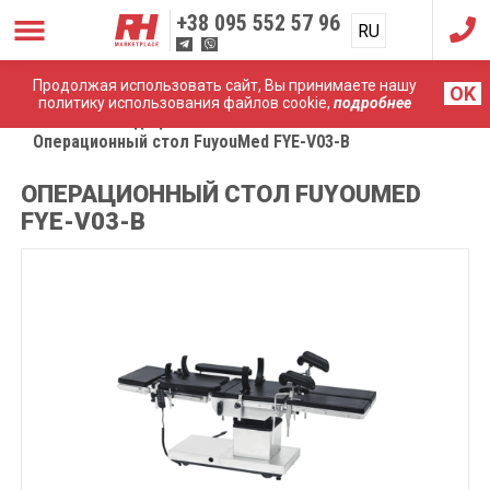
+38
095 552 57 96
RU
UA
Продолжая использовать сайт, Вы принимаете нашу
OK
политику использования файлов cookie,
подробнее
Главная
Медицинская мебель
Операционный стол FuyouMed FYE-V03-B
ОПЕРАЦИОННЫЙ СТОЛ FUYOUMED
FYE-V03-B