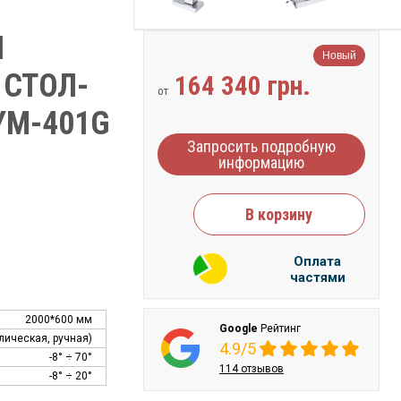
Й
Новый
 СТОЛ-
164 340 грн.
от
YM-401G
Запросить подробную
информацию
В корзину
Оплата
частями
2000*600 мм
Google
Рейтинг
лическая, ручная)
4.9/5
-8° ÷ 70°
114 отзывов
-8° ÷ 20°