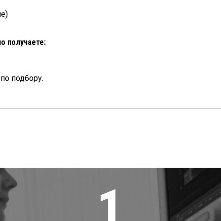
е)
но получаете:
по подбору.
1