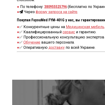
По телефону:
380955525796
(бесплатно по Украин
Через
форму запроса на сайте
.
Покупая FuyouMed FYM-401G у нас, вы гарантирован
✅ Конкурентные цены на
Медицинская мебель
.
✅ Квалифицированный
сервис
и гарантию.
✅ Профессиональную консультацию экспертов 
✅
Обучение
вашего персонала.
✅ Оперативную
доставку
по всей Украине.