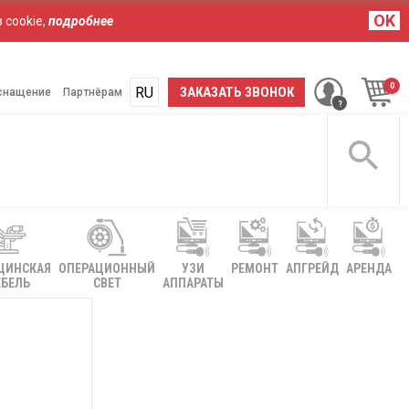
OK
 cookie,
подробнее
RU
UA
ЗАКАЗАТЬ ЗВОНОК
снащение
Партнёрам
ЦИНСКАЯ
ОПЕРАЦИОННЫЙ
УЗИ
РЕМОНТ
АПГРЕЙД
АРЕНДА
БЕЛЬ
СВЕТ
АППАРАТЫ