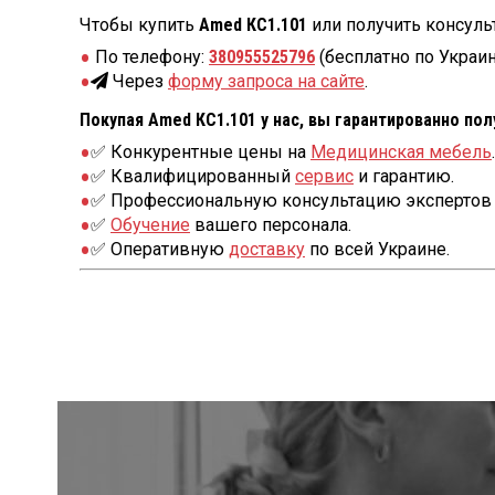
Чтобы купить
Amed КС1.101
или получить консуль
По телефону:
380955525796
(бесплатно по Украин
Через
форму запроса на сайте
.
Покупая Amed КС1.101 у нас, вы гарантированно пол
✅ Конкурентные цены на
Медицинская мебель
.
✅ Квалифицированный
сервис
и гарантию.
✅ Профессиональную консультацию экспертов 
✅
Обучение
вашего персонала.
✅ Оперативную
доставку
по всей Украине.