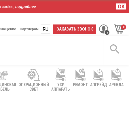
OK
 cookie,
подробнее
RU
UA
ЗАКАЗАТЬ ЗВОНОК
снащение
Партнёрам
ЦИНСКАЯ
ОПЕРАЦИОННЫЙ
УЗИ
РЕМОНТ
АПГРЕЙД
АРЕНДА
БЕЛЬ
СВЕТ
АППАРАТЫ