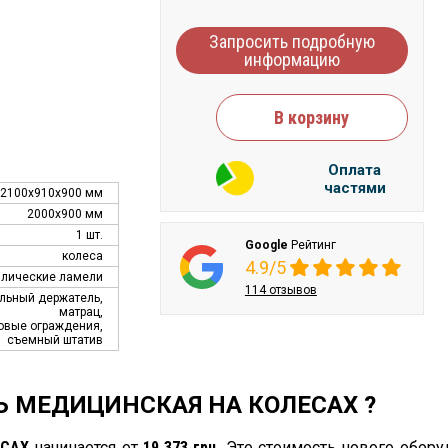
Запросить подробную
информацию
В корзину
Оплата
частями
2100х910х900 мм
2000х900 мм
1 шт.
Google
Рейтинг
колеса
4.9/5
ллические ламели
114 отзывов
льный держатель,
матрац,
овые ограждения,
съемный штатив
ТЬ МЕДИЦИНСКАЯ НА КОЛЕСАХ ?
ЕСАХ
начинается от
19 373 грн.
Это стоимость нового обору