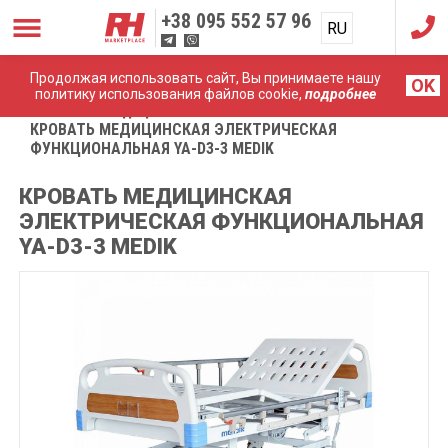
+38
095 552 57 96
RU
UA
Продолжая использовать сайт, Вы принимаете нашу
OK
политику использования файлов cookie,
подробнее
Главная
Медицинская мебель
КРОВАТЬ МЕДИЦИНСКАЯ ЭЛЕКТРИЧЕСКАЯ
ФУНКЦИОНАЛЬНАЯ YA-D3-3 MEDIK
КРОВАТЬ МЕДИЦИНСКАЯ
ЭЛЕКТРИЧЕСКАЯ ФУНКЦИОНАЛЬНАЯ
YA-D3-3 MEDIK