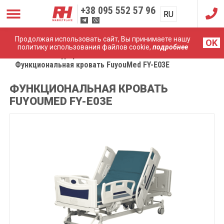
+38
095 552 57 96
RU
UA
Продолжая использовать сайт, Вы принимаете нашу
OK
политику использования файлов cookie,
подробнее
Главная
Медицинская мебель
Функциональная кровать FuyouMed FY-E03E
ФУНКЦИОНАЛЬНАЯ КРОВАТЬ
FUYOUMED FY-E03E