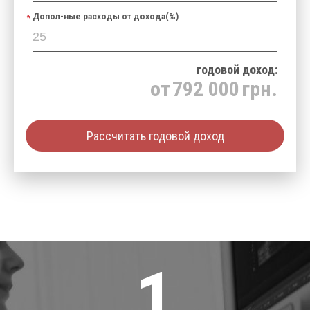
Допол-ные расходы от дохода(%)
годовой доход:
от
792 000
грн.
Рассчитать годовой доход
1