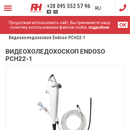
+38
095 552 57 96
RU
UA
Продолжая использовать сайт, Вы принимаете нашу
OK
политику использования файлов cookie,
подробнее
Главная
Медицинские эндоскопы
Видеохоледохоскоп Endoso PCH22-1
ВИДЕОХОЛЕДОХОСКОП ENDOSO
PCH22-1