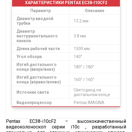
ХАРАКТЕРИСТИКИ PENTAX EC38-I10CF2
Параметр
Описание
Диаметр вводной
13.2 мм
трубки
Диаметр
инструментального
3.8 мм
канала
Длина рабочей части
1500 мм
Угол обзора
140°
Изгиб дистального
180° / 180°
конца (вверх/вниз)
Изгиб дистального
160° / 160°
конца (вправо/влево)
Светодиод на
Источник света
дистальном конце
Видеопроцессор
Pentax IMAGINA
Pentax EC38-i10cF2 – высококачественный
видеоколоноскоп серии i10c , разработанный