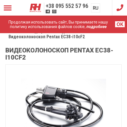
+38
095 552 57 96
RU
UA
Продолжая использовать сайт, Вы принимаете нашу
OK
политику использования файлов cookie,
подробнее
Главная
Медицинские эндоскопы
Видеоколоноскоп Pentax EC38-i10cF2
ВИДЕОКОЛОНОСКОП PENTAX EC38-
I10CF2