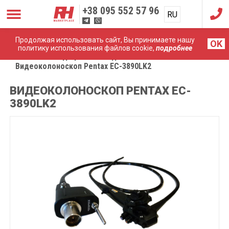
+38
095 552 57 96
RU
UA
Продолжая использовать сайт, Вы принимаете нашу
OK
политику использования файлов cookie,
подробнее
Главная
Медицинские эндоскопы
Видеоколоноскоп Pentax EC-3890LK2
ВИДЕОКОЛОНОСКОП PENTAX EC-
3890LK2