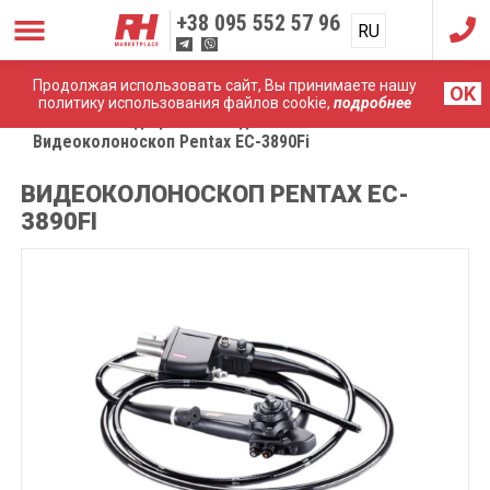
+38
095 552 57 96
RU
UA
Продолжая использовать сайт, Вы принимаете нашу
OK
политику использования файлов cookie,
подробнее
Главная
Медицинские эндоскопы
Видеоколоноскоп Pentax EC-3890Fi
ВИДЕОКОЛОНОСКОП PENTAX EC-
3890FI