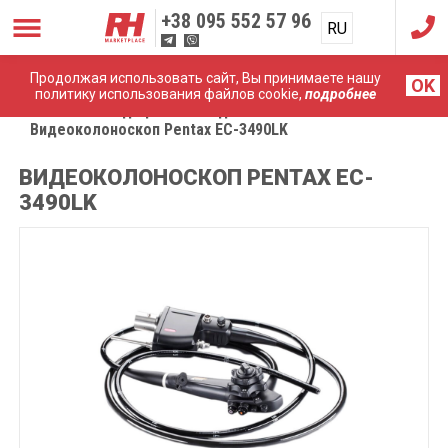
+38
095 552 57 96
RU
UA
Продолжая использовать сайт, Вы принимаете нашу
OK
политику использования файлов cookie,
подробнее
Главная
Медицинские эндоскопы
Видеоколоноскоп Pentax EC-3490LK
ВИДЕОКОЛОНОСКОП PENTAX EC-
3490LK