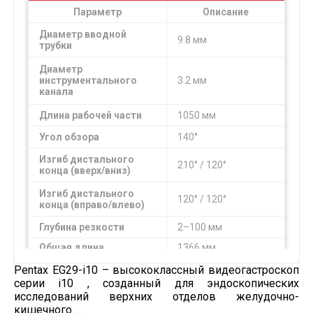
Параметр
Описание
Диаметр вводной
9.8 мм
трубки
Диаметр
инструментального
3.2 мм
канала
Длина рабочей части
1050 мм
Угол обзора
140°
Изгиб дистального
210° / 120°
конца (вверх/вниз)
Изгиб дистального
120° / 120°
конца (вправо/влево)
Глубина резкости
2–100 мм
Общая длина
1366 мм
Pentax EG29-i10 – высококлассный видеогастроскоп
серии i10 , созданный для эндоскопических
исследований верхних отделов желудочно-
кишечного ...