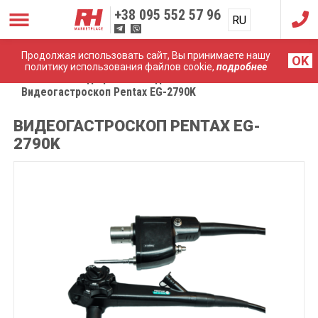
+38
095 552 57 96
RU
UA
Продолжая использовать сайт, Вы принимаете нашу
OK
политику использования файлов cookie,
подробнее
Главная
Медицинские эндоскопы
Видеогастроскоп Pentax EG-2790K
ВИДЕОГАСТРОСКОП PENTAX EG-
2790K