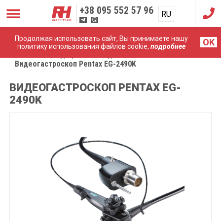
+38
095 552 57 96
RU
UA
Продолжая использовать сайт, Вы принимаете нашу
OK
политику использования файлов cookie,
подробнее
Главная
Медицинские эндоскопы
Видеогастроскоп Pentax EG-2490K
ВИДЕОГАСТРОСКОП PENTAX EG-
2490K