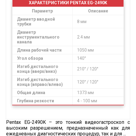
ХАРАКТЕРИСТИКИ PENTAX EG-2490K
Параметр
Описание
Диаметр вводной
8 мм
трубки
Диаметр
инструментального
2.4 мм
канала
Длина рабочей части
1050 мм
Угол обзора
140°
Изгиб дистального
210° / 120°
конца (вверх/вниз)
Изгиб дистального
120° / 120°
конца (вправо/влево)
Общая длина
1373 мм
Глубина резкости
4 - 100 мм
Pentax EG-2490K – это тонкий видеогастроскоп с
высоким разрешением, предназначенный как для
ежедневных диагностических процедур, так и для ...