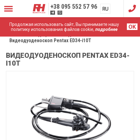
+38
095 552 57 96
RU
UA
Продолжая использовать сайт, Вы принимаете нашу
OK
политику использования файлов cookie,
подробнее
Главная
Медицинские эндоскопы
Видеодуоденоскоп Pentax ED34-i10T
ВИДЕОДУОДЕНОСКОП PENTAX ED34-
I10T