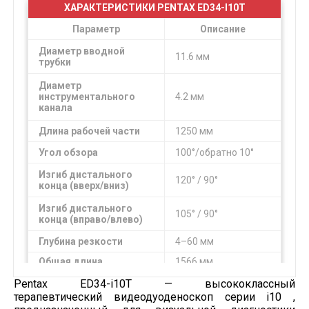
ХАРАКТЕРИСТИКИ PENTAX ED34-I10T
Параметр
Описание
Диаметр вводной
11.6 мм
трубки
Диаметр
инструментального
4.2 мм
канала
Длина рабочей части
1250 мм
Угол обзора
100°/обратно 10°
Изгиб дистального
120° / 90°
конца (вверх/вниз)
Изгиб дистального
105° / 90°
конца (вправо/влево)
Глубина резкости
4–60 мм
Общая длина
1566 мм
Pentax ED34-i10T — высококлассный
терапевтический видеодуоденоскоп серии i10 ,