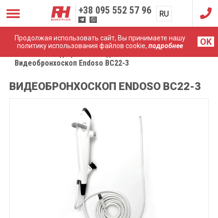
+38
095 552 57 96
RU
UA
Продолжая использовать сайт, Вы принимаете нашу
OK
политику использования файлов cookie,
подробнее
Главная
Медицинские эндоскопы
Видеобронхоскоп Endoso BC22-3
ВИДЕОБРОНХОСКОП ENDOSO BC22-3