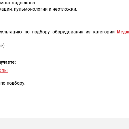
емонт эндоскопа.
мации, пульмонологии и неотложки.
сультацию по подбору оборудования из категории
Меди
е)
лучаете:
опы
.
по подбору.