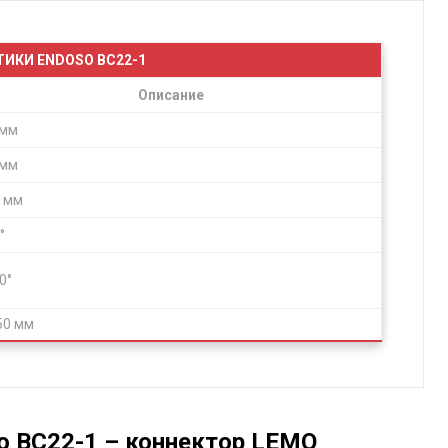
ИКИ ENDOSO BC22-1
Описание
 мм
 мм
 мм
°
0°
 50 мм
o BC22-1 – коннектор LEMO