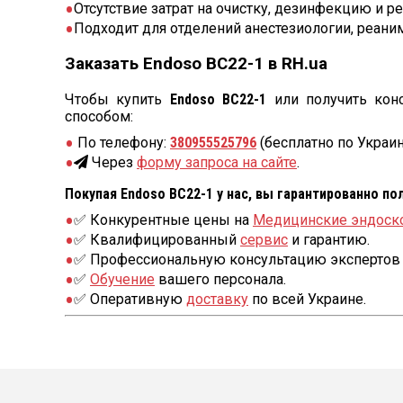
Отсутствие затрат на очистку, дезинфекцию и р
Подходит для отделений анестезиологии, реани
Заказать Endoso BC22-1 в RH.ua
Чтобы купить
Endoso BC22-1
или получить кон
способом:
По телефону:
380955525796
(бесплатно по Украин
Через
форму запроса на сайте
.
Покупая Endoso BC22-1 у нас, вы гарантированно по
✅ Конкурентные цены на
Медицинские эндоск
✅ Квалифицированный
сервис
и гарантию.
✅ Профессиональную консультацию экспертов 
✅
Обучение
вашего персонала.
✅ Оперативную
доставку
по всей Украине.