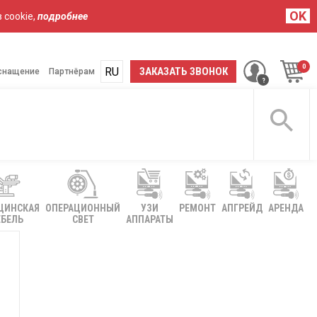
OK
 cookie,
подробнее
RU
UA
ЗАКАЗАТЬ ЗВОНОК
снащение
Партнёрам
ЦИНСКАЯ
ОПЕРАЦИОННЫЙ
УЗИ
РЕМОНТ
АПГРЕЙД
АРЕНДА
БЕЛЬ
СВЕТ
АППАРАТЫ