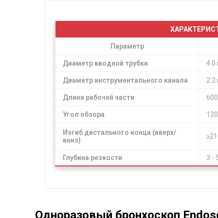
ХАРАКТЕРИСТ
Параметр
Диаметр вводной трубки
4.0
Диаметр инструментального канала
2.2
Длина рабочей части
600
Угол обзора
120
Изгиб дистального конца (вверх/
≥21
вниз)
Глубина резкости
3 -
Одноразовый бронхоскоп Endos